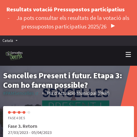
Resultats votació Pressupostos participatius
-
Ja pots consultar els resultats de la votació als
pressupostos participatius 2025/26
Català
Triar la llengua
Elegir el idioma
Sencelles Present i futur. Etapa 3:
Com ho farem possible?
#PAMSencelles
Pla d'Actuació Municipal (PAM)
(Enllaç extern)
FASE 4 DE 5
Fase 3. Retorn
27/03/2023 - 05/04/2023