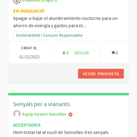
Enquesta (Etapa 1)
EN AVALUACIÓ
Apagar o bajar el alumbramiento nocturno para un
ahorro de energía y gastos para el...
Resultats al filtrar per la categoria: Sostenibilitat i Consum Respo
Sostenibilitat i Consum Responsable
CREAT EL
8
8 SEGUIDORES
SEGUIR
0
01/12/2022
APAGAR O BAJAR EL ALUMBRA
VEURE PROPOSTA
APAGAR 
Senyals per a vianants
Equip Govern Sencelles
ACCEPTADES
Hem instal·lat al nucli de Sencelles tres senyals