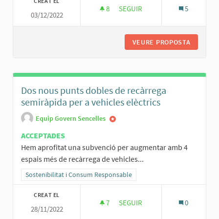
CREAT EL
8
8 SEGUIDORES
SEGUIR
5
03/12/2022
POTENCIAR LA BICICLETA
VEURE PROPOSTA
POTENCI
Dos nous punts dobles de recàrrega
semiràpida per a vehicles elèctrics
Equip Govern Sencelles
ACCEPTADES
Hem aprofitat una subvenció per augmentar amb 4
espais més de recàrrega de vehicles...
Resultats al filtrar per la categoria: Sostenibilitat i Consum Respo
Sostenibilitat i Consum Responsable
CREAT EL
7
7 SEGUIDORES
SEGUIR
0
28/11/2022
DOS NOUS PUNTS DOBLES DE R