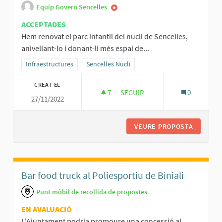
Equip Govern Sencelles
ACCEPTADES
Hem renovat el parc infantil del nucli de Sencelles,
anivellant-lo i donant-li més espai de...
Resultats al filtrar per la categoria: Infraestructures
Infraestructures
Resultats al filtrar per l'àmbit: Sencelles Nucli
Sencelles Nucli
CREAT EL
7
7 SEGUIDORES
SEGUIR
0
27/11/2022
RENOVACIÓ PARC INFANTIL DE
VEURE PROPOSTA
RENOVAC
Bar food truck al Poliesportiu de Biniali
Punt mòbil de recollida de propostes
EN AVALUACIÓ
L'Ajuntament podria promoure una concessió al