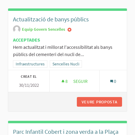
Actualització de banys públics
Equip Govern Sencelles
ACCEPTADES
Hem actualitzat i millorat l'accessibilitat als banys
públics del cementeri del nucli de...
Resultats al filtrar per la categoria: Infraestructures
Infraestructures
Resultats al filtrar per l'àmbit: Sencelles Nucli
Sencelles Nucli
CREAT EL
8
8 SEGUIDORES
SEGUIR
0
30/11/2022
ACTUALITZACIÓ DE BANYS PÚB
VEURE PROPOSTA
ACTUALI
Parc Infantil Cobert i zona verda a la Plaça