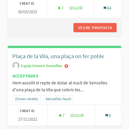
CREAT EL
7
7 SEGUIDORES
SEGUIR
64
30/03/2023
ESPAI AMB COSSIOLS I MÉS BA
VEURE PROPOSTA
ESPAI A
Plaça de la Vila, una plaça on fer poble
Equip Govern Sencelles
ACCEPTADES
Hem assolit el repte de dotar al nucli de Sencelles
d'una plaça de la Vila que cobrís les...
Resultats al filtrar per la categoria: Zones verdes
Zones verdes
Resultats al filtrar per l'àmbit: Sencelles Nucli
Sencelles Nucli
CREAT EL
7
7 SEGUIDORES
SEGUIR
0
27/11/2022
PLAÇA DE LA VILA, UNA PLAÇA 