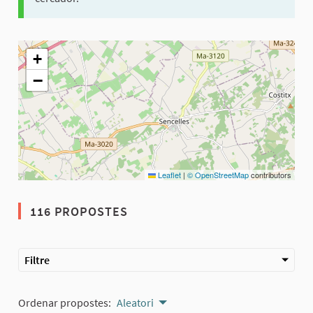
El següent element és un mapa que presenta els components d'aq
+
−
Leaflet
|
© OpenStreetMap
contributors
116 PROPOSTES
Filtre
Ordenar propostes:
Aleatori