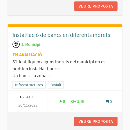
VEURE PROPOSTA
PLAÇA D
Instal·lació de bancs en diferents indrets
1. Municipi
EN AVALUACIÓ
S'identifiquen alguns indrets del municipi on es
podrien instal·lar bancs:
Un banc a la zona...
Resultats al filtrar per la categoria: Infraestructures
Infraestructures
Resultats al filtrar per l'àmbit: Biniali
Biniali
CREAT EL
8
8 SEGUIDORES
SEGUIR
0
30/11/2022
INSTAL·LACIÓ DE BANCS EN DI
VEURE PROPOSTA
INSTAL·