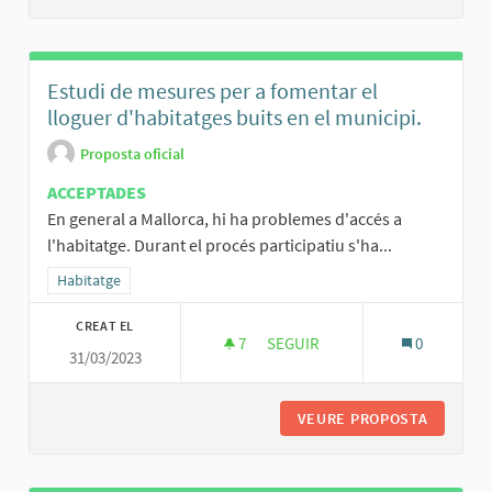
Estudi de mesures per a fomentar el
lloguer d'habitatges buits en el municipi.
Proposta oficial
ACCEPTADES
En general a Mallorca, hi ha problemes d'accés a
l'habitatge. Durant el procés participatiu s'ha...
Resultats al filtrar per la categoria: Habitatge
Habitatge
CREAT EL
7
7 SEGUIDORES
SEGUIR
0
31/03/2023
ESTUDI DE MESURES PER A FOM
VEURE PROPOSTA
ESTUDI 