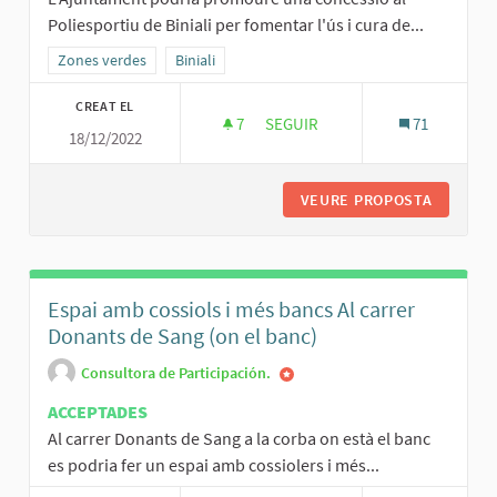
Poliesportiu de Biniali per fomentar l'ús i cura de...
Resultats al filtrar per la categoria: Zones verdes
Zones verdes
Resultats al filtrar per l'àmbit: Biniali
Biniali
CREAT EL
7
7 SEGUIDORES
SEGUIR
71
18/12/2022
BAR FOOD TRUCK AL POLIESPORT
VEURE PROPOSTA
BAR FOO
Espai amb cossiols i més bancs Al carrer
Donants de Sang (on el banc)
Consultora de Participación.
ACCEPTADES
Al carrer Donants de Sang a la corba on està el banc
es podria fer un espai amb cossiolers i més...