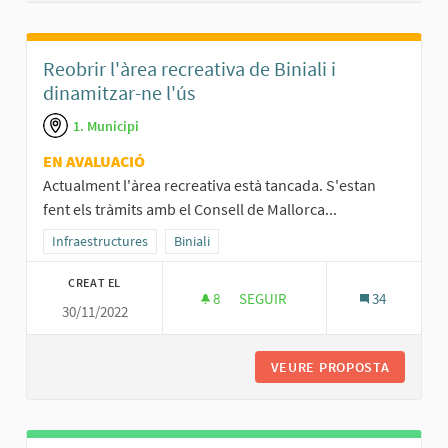
Reobrir l'àrea recreativa de Biniali i
dinamitzar-ne l'ús
1. Municipi
EN AVALUACIÓ
Actualment l'àrea recreativa està tancada. S'estan
fent els tràmits amb el Consell de Mallorca...
Resultats al filtrar per la categoria: Infraestructures
Infraestructures
Resultats al filtrar per l'àmbit: Biniali
Biniali
CREAT EL
8
8 SEGUIDORES
SEGUIR
34
30/11/2022
REOBRIR L'ÀREA RECREATIVA DE 
VEURE PROPOSTA
REOBRIR