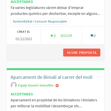
ACCEPTADES
Fa varies legislatures vàrem deixar d'emprar
productes químics per desherbar, excepte en alguns...
Resultats al filtrar per la categoria: Sostenibilitat i Consum Respo
Sostenibilitat i Consum Responsable
CREAT EL
8
8 SEGUIDORES
SEGUIR
0
01/12/2022
ADÉU GLIFOSAT!
VEURE PROPOSTA
ADÉU GL
Aparcament de Biniali al carrer del molí
Equip Govern Sencelles
ACCEPTADES
Aparcament en propietat de les binialeres i binialers
per millorar la mobilitat i desemboçar els...