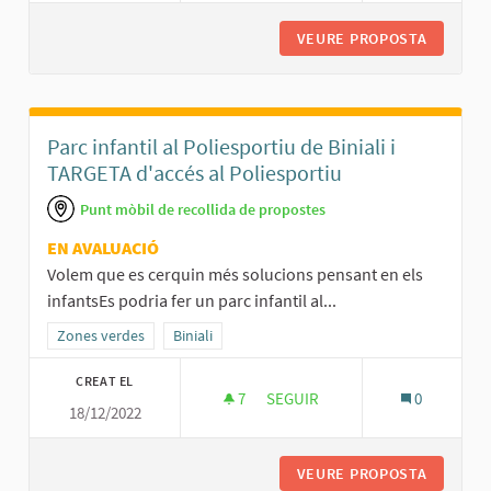
VEURE PROPOSTA
DOS NOU
Parc infantil al Poliesportiu de Biniali i
TARGETA d'accés al Poliesportiu
Punt mòbil de recollida de propostes
EN AVALUACIÓ
Volem que es cerquin més solucions pensant en els
infantsEs podria fer un parc infantil al...
Resultats al filtrar per la categoria: Zones verdes
Zones verdes
Resultats al filtrar per l'àmbit: Biniali
Biniali
CREAT EL
7
7 SEGUIDORES
SEGUIR
0
18/12/2022
PARC INFANTIL AL POLIESPORTI
VEURE PROPOSTA
PARC IN