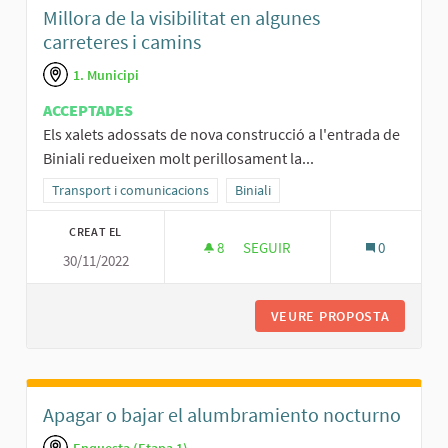
Millora de la visibilitat en algunes
carreteres i camins
1. Municipi
ACCEPTADES
Els xalets adossats de nova construcció a l'entrada de
Biniali redueixen molt perillosament la...
Resultats al filtrar per la categoria: Transport i comunicacions
Transport i comunicacions
Resultats al filtrar per l'àmbit: Binial
Biniali
CREAT EL
8
8 SEGUIDORES
SEGUIR
0
30/11/2022
MILLORA DE LA VISIBILITAT EN
VEURE PROPOSTA
MILLORA
Apagar o bajar el alumbramiento nocturno