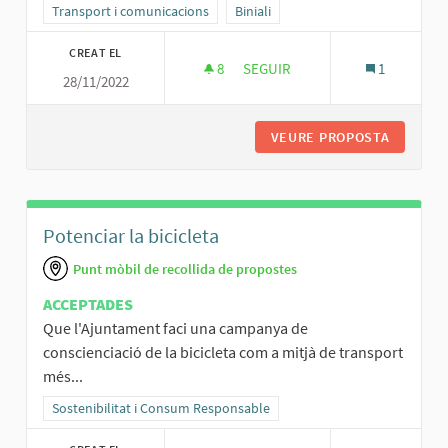
Resultats al filtrar per la categoria: Transport i comunicacions
Transport i comunicacions
Resultats al filtrar per l'àmbit: Binial
Biniali
CREAT EL
8
8 SEGUIDORES
SEGUIR
1
28/11/2022
APARCAMENT DE BINIALI AL CA
VEURE PROPOSTA
APARCAM
Potenciar la bicicleta
Punt mòbil de recollida de propostes
ACCEPTADES
Que l'Ajuntament faci una campanya de
conscienciació de la bicicleta com a mitjà de transport
més...
Resultats al filtrar per la categoria: Sostenibilitat i Consum Respo
Sostenibilitat i Consum Responsable