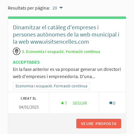
Resultats per pàgina:
20
Dinamitzar el catàleg d'empreses i
persones autònomes de la web municipal i
la web www.visitsencelles.com
3. Economia i ocupació. Formació continua
ACCEPTADES
En la fase anterior es va proposar generar un directori
web d'empreses i emprenedoria. D'una...
Resultats al filtrar per la categoria: Economia i ocupació. Formació
Economia i ocupació. Formació continua
CREAT EL
7
7 SEGUIDORES
SEGUIR
0
04/01/2023
DINAMITZAR EL CATÀLEG D'EM
VEURE PROPOSTA
DINAMIT