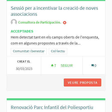
Sessió per a incentivar la creació de noves
associacions
Consultora de Participación.
ACCEPTADES
Hem detectat tant en els camps oberts de l'enquesta,
com en algunes propostes a través de la...
Resultats al filtrar per la categoria: Comunitat i benestar
Comunitat i benestar
Resultats al filtrar per l'àmbit: Col·lectiu
Col·lectiu
CREAT EL
7
7 SEGUIDORES
SEGUIR
0
30/03/2023
SESSIÓ PER A INCENTIVAR LA 
VEURE PROPOSTA
SESSIÓ 
Renovació Parc Infantil del Poliesportiu