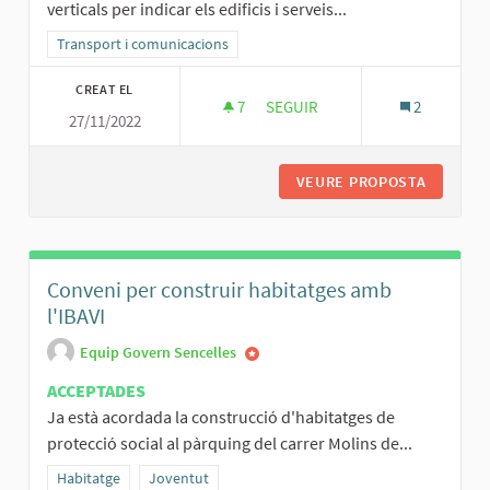
verticals per indicar els edificis i serveis...
Resultats al filtrar per la categoria: Transport i comunicacions
Transport i comunicacions
CREAT EL
7
7 SEGUIDORES
SEGUIR
2
27/11/2022
SENYALS PER A VIANANTS
VEURE PROPOSTA
SENYALS
Conveni per construir habitatges amb
l'IBAVI
Equip Govern Sencelles
ACCEPTADES
Ja està acordada la construcció d'habitatges de
protecció social al pàrquing del carrer Molins de...
Resultats al filtrar per la categoria: Habitatge
Habitatge
Resultats al filtrar per l'àmbit: Joventut
Joventut