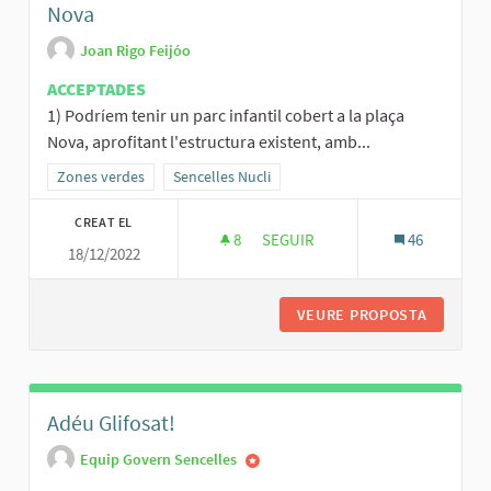
Nova
Joan Rigo Feijóo
ACCEPTADES
1) Podríem tenir un parc infantil cobert a la plaça
Nova, aprofitant l'estructura existent, amb...
Resultats al filtrar per la categoria: Zones verdes
Zones verdes
Resultats al filtrar per l'àmbit: Sencelles Nucli
Sencelles Nucli
CREAT EL
8
8 SEGUIDORES
SEGUIR
46
18/12/2022
PARC INFANTIL COBERT I ZONA 
VEURE PROPOSTA
PARC IN
Adéu Glifosat!
Equip Govern Sencelles