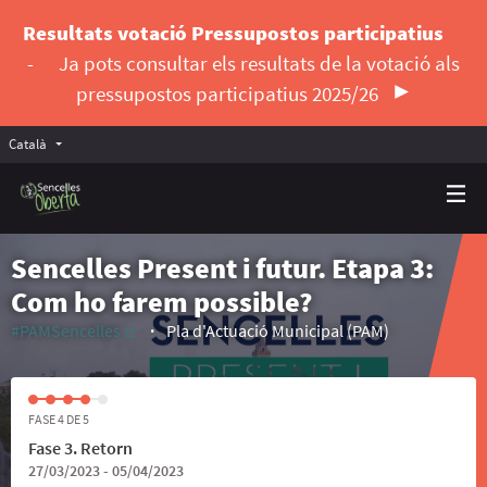
Resultats votació Pressupostos participatius
-
Ja pots consultar els resultats de la votació als
pressupostos participatius 2025/26
Català
Triar la llengua
Elegir el idioma
Sencelles Present i futur. Etapa 3:
Com ho farem possible?
#PAMSencelles
Pla d'Actuació Municipal (PAM)
(Enllaç extern)
FASE 4 DE 5
Fase 3. Retorn
27/03/2023 - 05/04/2023