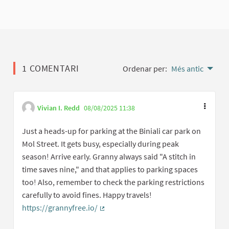
1 COMENTARI
Ordenar per:
Més antic
Vivian I. Redd
08/08/2025 11:38
Just a heads-up for parking at the Biniali car park on
Mol Street. It gets busy, especially during peak
season! Arrive early. Granny always said "A stitch in
time saves nine," and that applies to parking spaces
too! Also, remember to check the parking restrictions
carefully to avoid fines. Happy travels!
https://grannyfree.io/
(Enllaç extern)