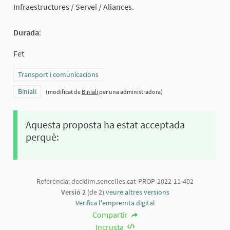
Infraestructures / Servei / Aliances.
Durada
:
Fet
Resultats al filtrar per la categoria: Transport i comunicacions
Transport i comunicacions
Resultats al filtrar per l'àmbit: Biniali
Biniali
(modificat de
Biniali
per una administradora)
Aquesta proposta ha estat acceptada
perquè:
Referència: decidim.sencelles.cat-PROP-2022-11-402
Versió 2
(de 2)
veure altres versions
Verifica l'empremta digital
Compartir
Incrusta