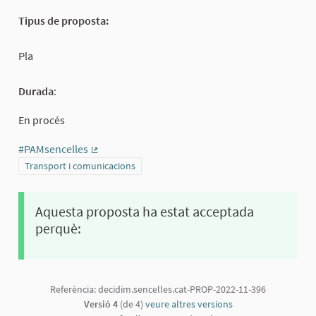
Tipus de proposta:
Pla
Durada
:
En procés
#PAMsencelles
(Enllaç extern)
Resultats al filtrar per la categoria: Transport i comunicacions
Transport i comunicacions
Aquesta proposta ha estat acceptada
perquè:
Referència: decidim.sencelles.cat-PROP-2022-11-396
Versió 4
(de 4)
veure altres versions