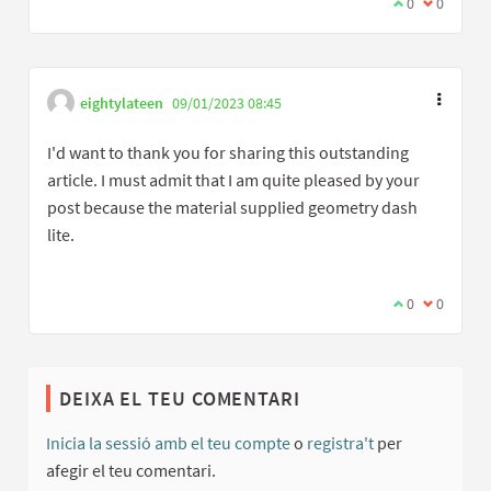
Estic d'acord 
0
No estic 
0
eightylateen
09/01/2023 08:45
I'd want to thank you for sharing this outstanding
article. I must admit that I am quite pleased by your
post because the material supplied geometry dash
lite.
Estic d'acord 
0
No estic 
0
DEIXA EL TEU COMENTARI
Inicia la sessió amb el teu compte
o
registra't
per
afegir el teu comentari.