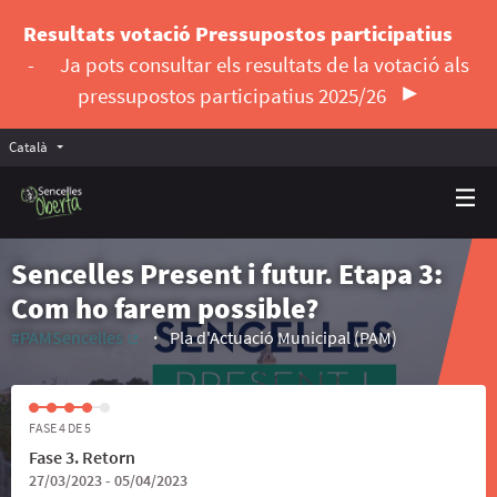
Resultats votació Pressupostos participatius
-
Ja pots consultar els resultats de la votació als
pressupostos participatius 2025/26
Català
Triar la llengua
Elegir el idioma
Sencelles Present i futur. Etapa 3:
Com ho farem possible?
#PAMSencelles
Pla d'Actuació Municipal (PAM)
(Enllaç extern)
FASE 4 DE 5
Fase 3. Retorn
27/03/2023 - 05/04/2023