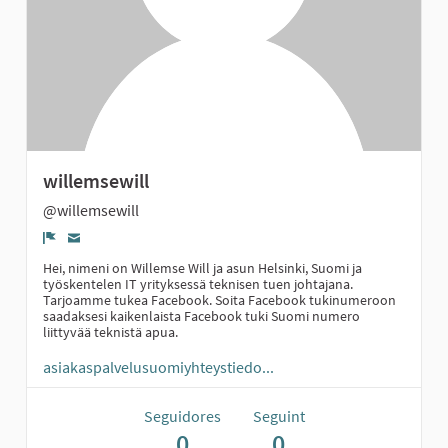
willemsewill
@willemsewill
Denúncia
Hei, nimeni on Willemse Will ja asun Helsinki, Suomi ja
työskentelen IT yrityksessä teknisen tuen johtajana.
Tarjoamme tukea Facebook. Soita Facebook tukinumeroon
saadaksesi kaikenlaista Facebook tuki Suomi numero
liittyvää teknistä apua.
asiakaspalvelusuomiyhteystiedo...
Seguidores
Seguint
0
0