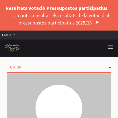
Resultats votació Pressupostos participatius
-
Ja pots consultar els resultats de la votació als
pressupostos participatius 2025/26
Català
Triar la llengua
Elegir el idioma
Grups
Activitat
Insígnies
Seguint
Seguidores