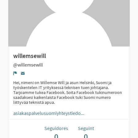
willemsewill
@willemsewill
Denúncia
Hei, nimeni on Willemse Will ja asun Helsinki, Suomi ja
työskentelen IT yrityksessä teknisen tuen johtajana.
Tarjoamme tukea Facebook. Soita Facebook tukinumeroon
saadaksesi kaikenlaista Facebook tuki Suomi numero
liittyvää teknistä apua.
asiakaspalvelusuomiyhteystiedo...
Seguidores
Seguint
0
0