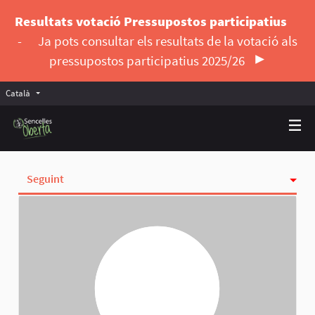
Resultats votació Pressupostos participatius
-
Ja pots consultar els resultats de la votació als
pressupostos participatius 2025/26
Català
Triar la llengua
Elegir el idioma
Seguint
Activitat
Insígnies
Seguidores
Grups