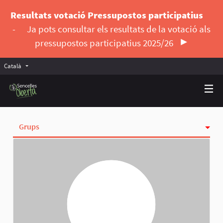
Resultats votació Pressupostos participatius
-
Ja pots consultar els resultats de la votació als
pressupostos participatius 2025/26
Català
Triar la llengua
Elegir el idioma
Grups
Activitat
Insígnies
Seguint
Seguidores