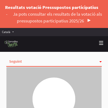
Resultats votació Pressupostos participatius
-
Ja pots consultar els resultats de la votació als
pressupostos participatius 2025/26
Català
Triar la llengua
Elegir el idioma
Seguint
Activitat
Insígnies
Seguidores
Grups