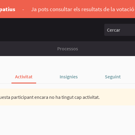
ipatius
-
Ja pots consultar els resultats de la votaci
Cercar
Processos
Activitat
Insígnies
Seguint
esta participant encara no ha tingut cap activitat.