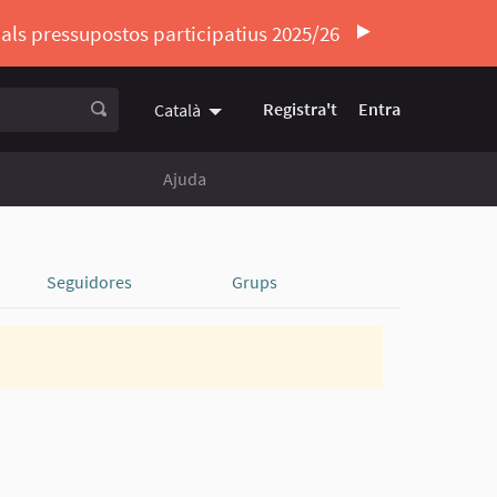
ó als pressupostos participatius 2025/26
Registra't
Entra
Català
Triar la llengua
Elegir el idioma
Ajuda
Seguidores
Grups