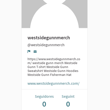
westsidegunnmerch
@westsidegunnmerch
Denúncia
https://www.westsidegunnmerch.co
m/ westside gunn merch Westside
Gunn T-shirt Westside Gunn
Sweatshirt Westside Gunn Hoodies
Westside Gunn Fisherman Hat
www.westsidegunnmerch.com/
Seguidores
Seguint
0
0