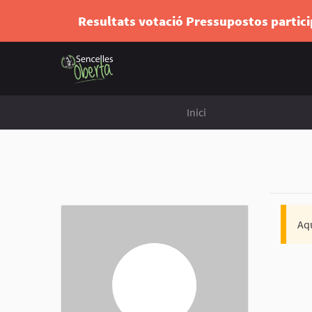
Resultats votació Pressupostos partic
Inici
Aqu