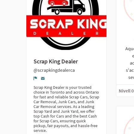
Aque
Scrap King Dealer
a
s'ac
@scrapkingdealerca
se
Denúncia
Scrap King Dealer is your trusted
Nivell 0
choice in Toronto and across Ontario
for fast and reliable Scrap Cars, Scrap
Car Removal, Junk Cars, and Junk
Car Removal services. As a leading
Scrap Yard and Junk Yard, we offer
top Cash for Cars and the best Cash
for Scrap Cars, ensuring quick
pickup, fair payouts, and hassle-free
service.