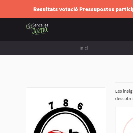
Resultats votació Pressupostos partic
Inici
Les insí
descobrir