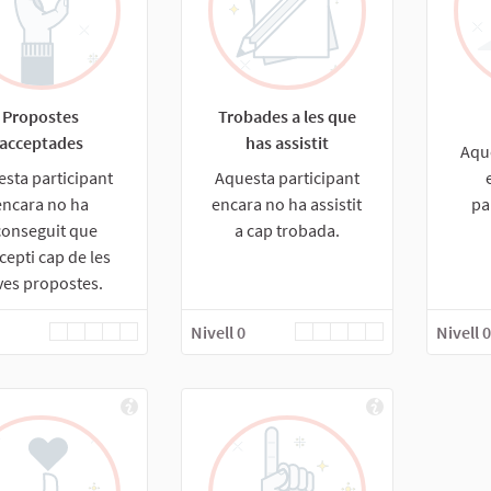
Propostes
Trobades a les que
acceptades
has assistit
Aqu
sta participant
Aquesta participant
encara no ha
encara no ha assistit
pa
conseguit que
a cap trobada.
cepti cap de les
ves propostes.
Nivell 0
Nivell 0