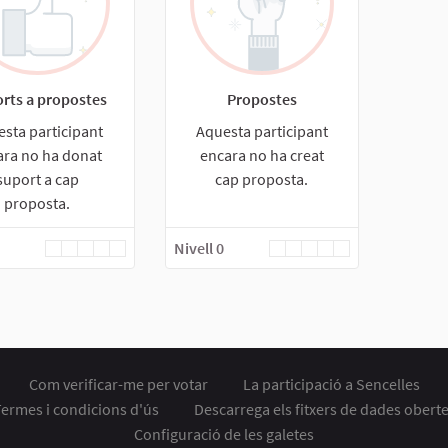
rts a propostes
Propostes
sta participant
Aquesta participant
ara no ha donat
encara no ha creat
suport a cap
cap proposta.
proposta.
Nivell 0
Com verificar-me per votar
La participació a Sencelles
ermes i condicions d'ús
Descarrega els fitxers de dades obert
Configuració de les galetes