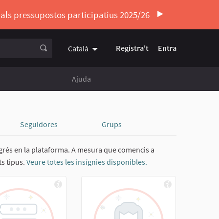
ó als pressupostos participatius 2025/26
Registra't
Entra
Català
Triar la llengua
Elegir el idioma
Ajuda
Seguidores
Grups
rogrés en la plataforma. A mesura que comencis a
ts tipus.
Veure totes les insígnies disponibles.