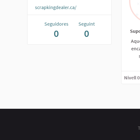
scrapkingdealer.ca/
Seguidores
Seguint
0
0
Supo
Aque
enc
Nivell 0
T