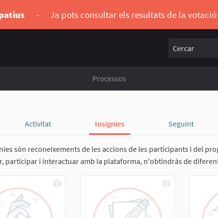
ipatius
-
Ja pots consultar els resultats de la votaci
Cercar
Processos
Activitat
Insígnies
Seguint
gnies són reconeixements de les accions de les participants i del p
, participar i interactuar amb la plataforma, n'obtindràs de diferen