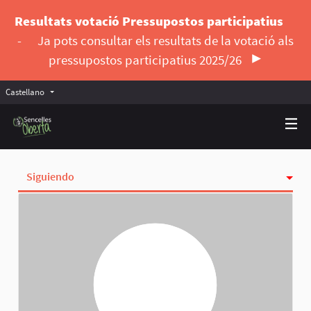
Resultats votació Pressupostos participatius
-
Ja pots consultar els resultats de la votació als
pressupostos participatius 2025/26
Castellano
Triar la llengua
Elegir el idioma
Siguiendo
Actividad
Insignias
Seguidoras
Grupos