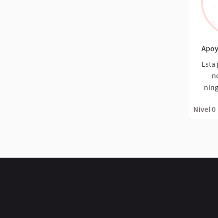
Apoy
Esta
n
nin
Nivel 0