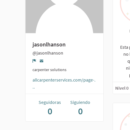
jasonlhanson
Esta
@jasonlhanson
no 
q
Denunciar
n
carpenter solutions
allcarpenterservices.com/page-.
..
Nivel 0
Seguidoras
Siguiendo
0
0