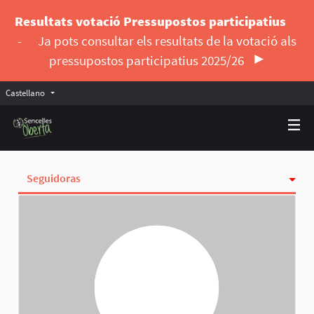
Resultats votació Pressupostos participatius
-
Ja pots consultar els resultats de la votació als
pressupostos participatius 2025/26
Castellano
Triar la llengua
Elegir el idioma
Seguidoras
Actividad
Insignias
Siguiendo
Grupos