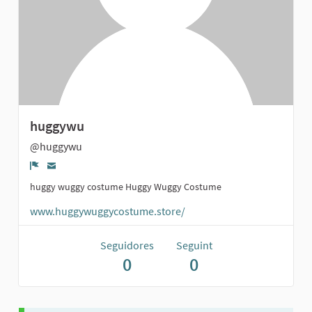
huggywu
@huggywu
Denúncia
huggy wuggy costume Huggy Wuggy Costume
www.huggywuggycostume.store/
Seguidores
Seguint
0
0