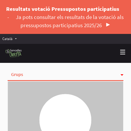
Resultats votació Pressupostos participatius
-
Ja pots consultar els resultats de la votació als
pressupostos participatius 2025/26
Català
Triar la llengua
Elegir el idioma
Grups
Activitat
Insígnies
Seguint
Seguidores