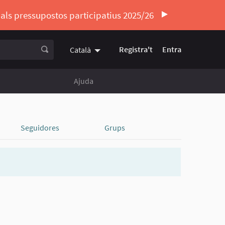
ó als pressupostos participatius 2025/26
Registra't
Entra
Català
Triar la llengua
Elegir el idioma
Ajuda
Seguidores
Grups