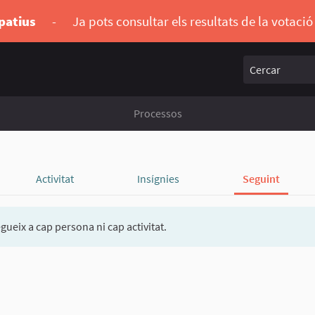
ipatius
-
Ja pots consultar els resultats de la votaci
Cercar
Processos
Activitat
Insígnies
Seguint
gueix a cap persona ni cap activitat.