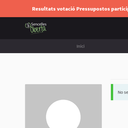
Resultats votació Pressupostos partic
Inici
No se