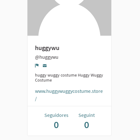
huggywu
@huggywu
Denúncia
huggy wuggy costume Huggy Wuggy
Costume
www.huggywuggycostume.store
/
Seguidores
Seguint
0
0