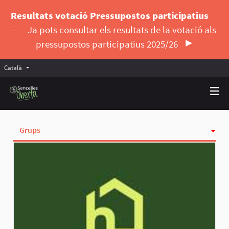
Resultats votació Pressupostos participatius
-
Ja pots consultar els resultats de la votació als
pressupostos participatius 2025/26
Català
Triar la llengua
Elegir el idioma
Grups
Activitat
Insígnies
Seguint
Seguidores