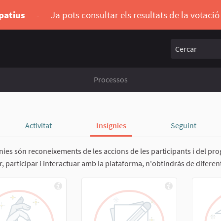
ipatius
-
Ja pots consultar els resultats de la votaci
Cercar
Processos
Activitat
Insígnies
Seguint
gnies són reconeixements de les accions de les participants i del p
, participar i interactuar amb la plataforma, n'obtindràs de diferen