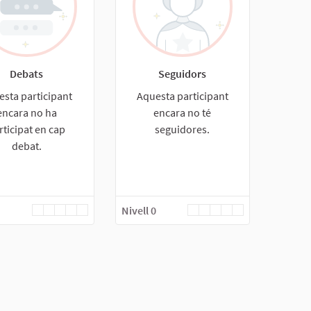
Debats
Seguidors
esta participant
Aquesta participant
encara no ha
encara no té
rticipat en cap
seguidores.
debat.
Nivell 0