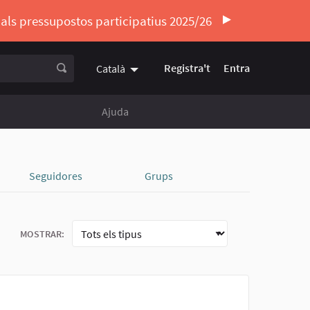
ó als pressupostos participatius 2025/26
Registra't
Entra
Català
Triar la llengua
Elegir el idioma
Ajuda
Seguidores
Grups
MOSTRAR: