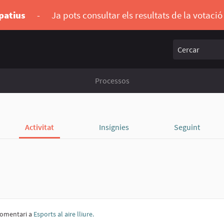
ipatius
-
Ja pots consultar els resultats de la votaci
Cercar
Processos
Activitat
Insígnies
Seguint
omentari a
Esports al aire lliure.