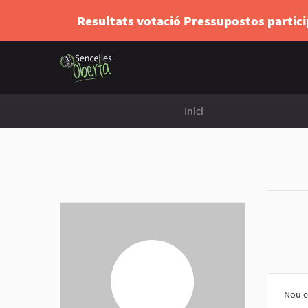
Resultats votació Pressupostos partic
Inici
Nou c