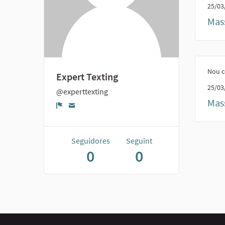
25/03
Mass
Nou c
Expert Texting
25/03
@experttexting
Mass
Denúncia
Seguidores
Seguint
0
0