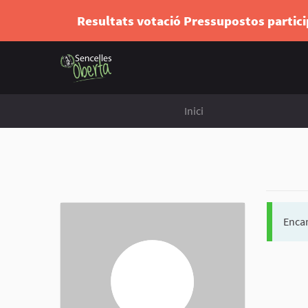
Resultats votació Pressupostos partic
Inici
Encar