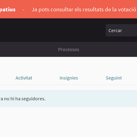
ipatius
-
Ja pots consultar els resultats de la votaci
Cercar
Processos
Activitat
Insígnies
Seguint
a no hi ha seguidores.