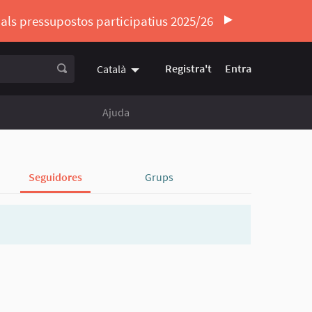
ó als pressupostos participatius 2025/26
Registra't
Entra
Català
Triar la llengua
Elegir el idioma
Ajuda
Seguidores
Grups