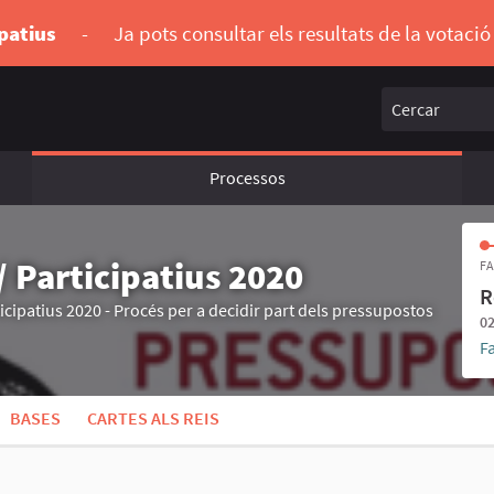
ipatius
-
Ja pots consultar els resultats de la votaci
Cercar
Processos
 Participatius 2020
FA
R
cipatius 2020 - Procés per a decidir part dels pressupostos
02
F
BASES
CARTES ALS REIS