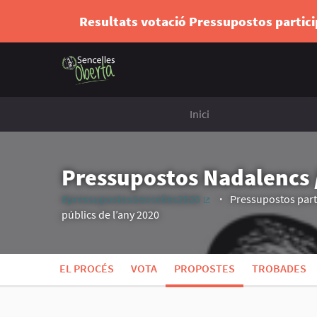
Resultats votació Pressupostos partic
Inici
Pressupostos Nadalencs /
#pressupostosSencelles2020
Pressupostos parti
(Enllaç extern)
públics de l’any 2020
EL PROCÉS
VOTA
PROPOSTES
TROBADES