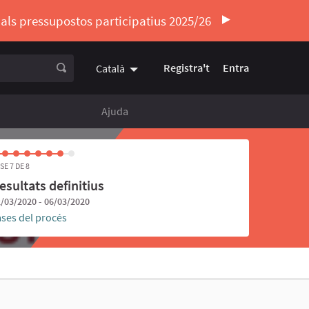
ó als pressupostos participatius 2025/26
Registra't
Entra
Català
Triar la llengua
Elegir el idioma
Ajuda
SE 7 DE 8
esultats definitius
/03/2020 - 06/03/2020
ases del procés