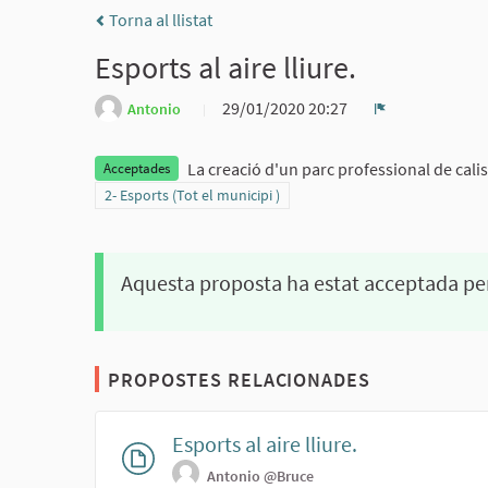
Torna al llistat
Esports al aire lliure.
29/01/2020 20:27
Antonio
Denúncia
La creació d'un parc professional de cali
Acceptades
Resultats al filtrar per la categoria: 2- Esports (Tot el municip
2- Esports (Tot el municipi )
Aquesta proposta ha estat acceptada pe
PROPOSTES RELACIONADES
Esports al aire lliure.
Antonio
@Bruce