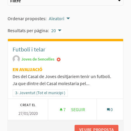
Filtre
Ordenar propostes:
Aleatori
Resultats per pàgina:
20
Futbolí i telar
Joves de Sencelles
EN AVALUACIÓ
Des del Casal de Joves desitjaríem tenir un futbolí.
Ja que dintre del Casal molestaria pel...
Resultats al filtrar per la categoria: 3- Joventut (Tot el municipi )
3- Joventut (Tot el municipi )
CREAT EL
7
7 SEGUIDORES
SEGUIR
0
27/01/2020
FUTBOLÍ I TELAR
VEURE PROPOSTA
FUTBOLÍ