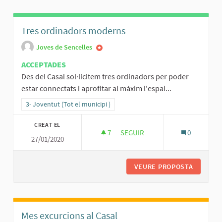
Tres ordinadors moderns
Joves de Sencelles
ACCEPTADES
Des del Casal sol·licitem tres ordinadors per poder
estar connectats i aprofitar al màxim l'espai...
Resultats al filtrar per la categoria: 3- Joventut (Tot el municipi )
3- Joventut (Tot el municipi )
CREAT EL
7
7 SEGUIDORES
SEGUIR
0
27/01/2020
TRES ORDINADORS MODERNS
VEURE PROPOSTA
TRES O
Mes excurcions al Casal