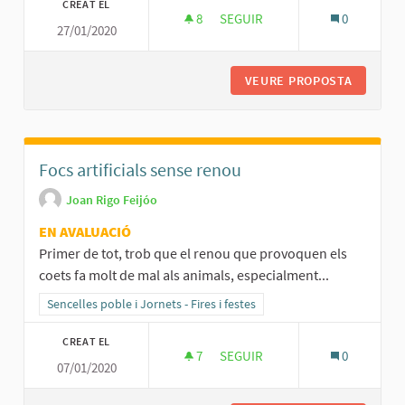
CREAT EL
8
8 SEGUIDORES
SEGUIR
0
27/01/2020
EQUIP DE SO SENSE CABLES
VEURE PROPOSTA
EQUIP D
Focs artificials sense renou
Joan Rigo Feijóo
EN AVALUACIÓ
Primer de tot, trob que el renou que provoquen els
coets fa molt de mal als animals, especialment...
Resultats al filtrar per la categoria: Sencelles poble i Jornets - Fires 
Sencelles poble i Jornets - Fires i festes
CREAT EL
7
7 SEGUIDORES
SEGUIR
0
07/01/2020
FOCS ARTIFICIALS SENSE RENO