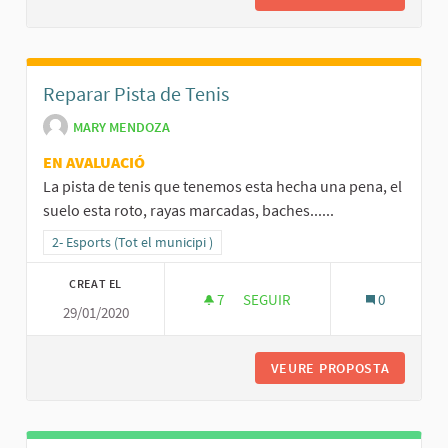
Reparar Pista de Tenis
MARY MENDOZA
EN AVALUACIÓ
La pista de tenis que tenemos esta hecha una pena, el
suelo esta roto, rayas marcadas, baches......
Resultats al filtrar per la categoria: 2- Esports (Tot el municipi )
2- Esports (Tot el municipi )
CREAT EL
7
7 SEGUIDORES
SEGUIR
0
29/01/2020
REPARAR PISTA DE TENIS
VEURE PROPOSTA
REPARAR