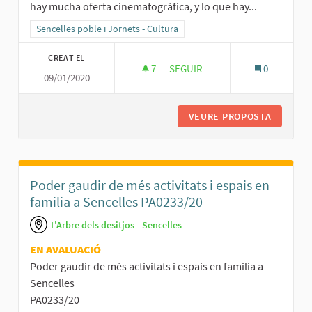
hay mucha oferta cinematográfica, y lo que hay...
Resultats al filtrar per la categoria: Sencelles poble i Jornets - Cult
Sencelles poble i Jornets - Cultura
CREAT EL
7
7 SEGUIDORES
SEGUIR
0
09/01/2020
CREACIÓN DE UN CINEFORUM/C
VEURE PROPOSTA
CREACIÓ
Poder gaudir de més activitats i espais en
familia a Sencelles PA0233/20
L'Arbre dels desitjos - Sencelles
EN AVALUACIÓ
Poder gaudir de més activitats i espais en familia a
Sencelles
PA0233/20