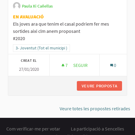
Paula Xi Cañellas
EN AVALUACIÓ
Els joves ara que tenim el casal podriem fer mes
sortides aixi clm anem proposant
#2020
Resultats al filtrar per la categoria: 3- Joventut (Tot el municipi )
3- Joventut (Tot el municipi )
CREAT EL
7
7 SEGUIDORES
SEGUIR
0
27/01/2020
MES EXCURCIONS AL CASAL
VEURE PROPOSTA
MES EXC
Veure totes les propostes retirades
Com verificar-me per votar
La participació a Sencelles