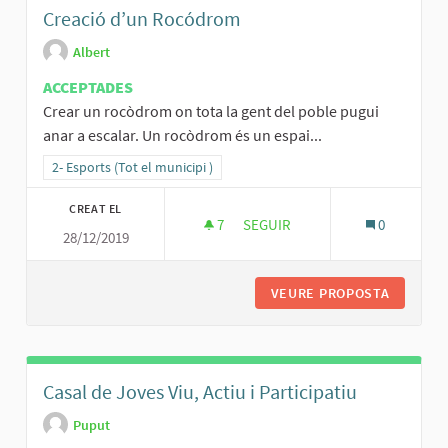
Creació d’un Rocódrom
Albert
ACCEPTADES
Crear un rocòdrom on tota la gent del poble pugui
anar a escalar. Un rocòdrom és un espai...
Resultats al filtrar per la categoria: 2- Esports (Tot el municipi )
2- Esports (Tot el municipi )
CREAT EL
7
7 SEGUIDORES
SEGUIR
0
28/12/2019
CREACIÓ D’UN ROCÓDROM
VEURE PROPOSTA
CREACIÓ
Casal de Joves Viu, Actiu i Participatiu
Puput