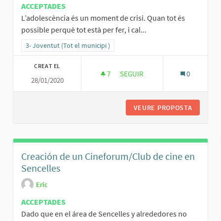
ACCEPTADES
L’adolescència és un moment de crisi. Quan tot és
possible perquè tot està per fer, i cal...
Resultats al filtrar per la categoria: 3- Joventut (Tot el municipi )
3- Joventut (Tot el municipi )
CREAT EL
7
7 SEGUIDORES
SEGUIR
0
28/01/2020
CASAL DE JOVES VIU, ACTIU I P
VEURE PROPOSTA
CASAL DE
Creación de un Cineforum/Club de cine en
Sencelles
Eric
ACCEPTADES
Dado que en el área de Sencelles y alrededores no