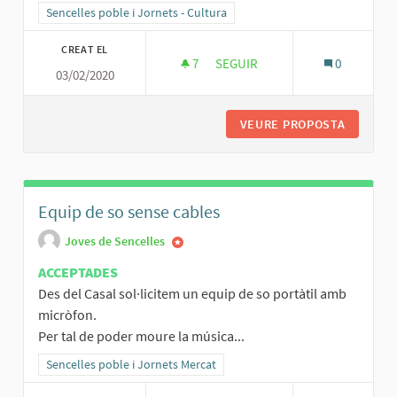
Resultats al filtrar per la categoria: Sencelles poble i Jornets - Cult
Sencelles poble i Jornets - Cultura
CREAT EL
7
7 SEGUIDORES
SEGUIR
0
03/02/2020
PODER GAUDIR DE MÉS ACTIVITA
VEURE PROPOSTA
PODER G
Equip de so sense cables
Joves de Sencelles
ACCEPTADES
Des del Casal sol·licitem un equip de so portàtil amb
micròfon.
Per tal de poder moure la música...
Resultats al filtrar per la categoria: Sencelles poble i Jornets Merca
Sencelles poble i Jornets Mercat