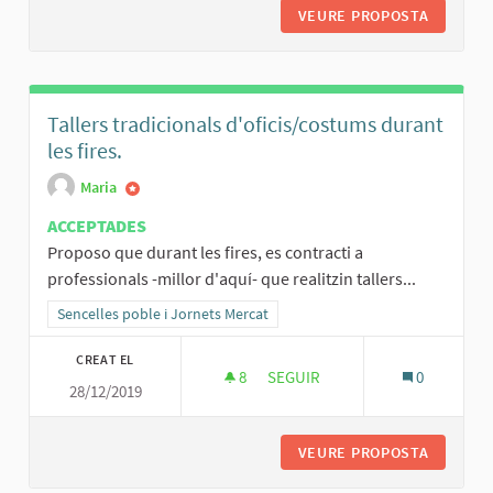
VEURE PROPOSTA
FOCS AR
Tallers tradicionals d'oficis/costums durant
les fires.
Maria
ACCEPTADES
Proposo que durant les fires, es contracti a
professionals -millor d'aquí- que realitzin tallers...
Resultats al filtrar per la categoria: Sencelles poble i Jornets Merca
Sencelles poble i Jornets Mercat
CREAT EL
8
8 SEGUIDORES
SEGUIR
0
28/12/2019
VEURE PROPOSTA
TALLERS