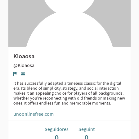
Kioaosa
@Kioaosa
Denúncia
It has successfully adapted a timeless classic for the digital
era. Its blend of simplicity, strategy, and social interaction
makes it an appealing choice for players of all backgrounds.
Whether you're reconnecting with old friends or making new
ones, it offers endless fun and memorable moments.
unoonlinefree.com
Seguidores
Seguint
0
0