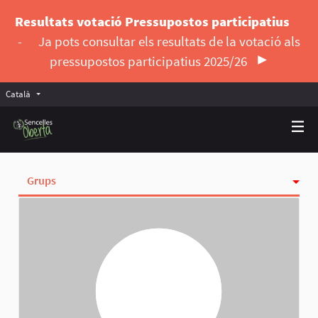
Resultats votació Pressupostos participatius
-
Ja pots consultar els resultats de la votació als
pressupostos participatius 2025/26
Català
Triar la llengua
Elegir el idioma
Grups
Activitat
Insígnies
Seguint
Seguidores