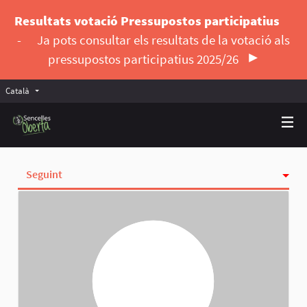
Resultats votació Pressupostos participatius
-
Ja pots consultar els resultats de la votació als
pressupostos participatius 2025/26
Català
Triar la llengua
Elegir el idioma
Seguint
Activitat
Insígnies
Seguidores
Grups