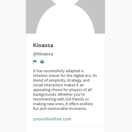
Kioaosa
@Kioaosa
Denúncia
It has successfully adapted a
timeless classic for the digital era. Its
blend of simplicity, strategy, and
social interaction makes it an
appealing choice for players of all
backgrounds. Whether you're
reconnecting with old friends or
making new ones, it offers endless
fun and memorable moments.
unoonlinefree.com