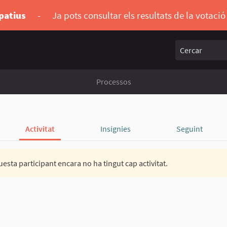
ipatius
-
Ja pots consultar els resultats de la votaci
Cercar
Processos
Activitat
Insígnies
Seguint
esta participant encara no ha tingut cap activitat.