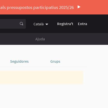
ó als pressupostos participatius 2025/26
Registra't
Entra
Català
Triar la llengua
Elegir el idioma
Ajuda
Seguidores
Grups