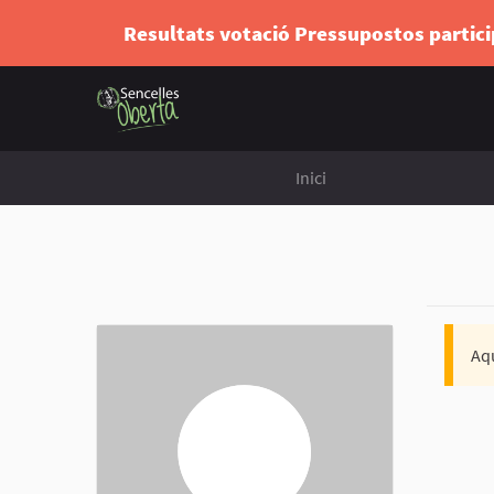
Resultats votació Pressupostos partic
Inici
Aqu