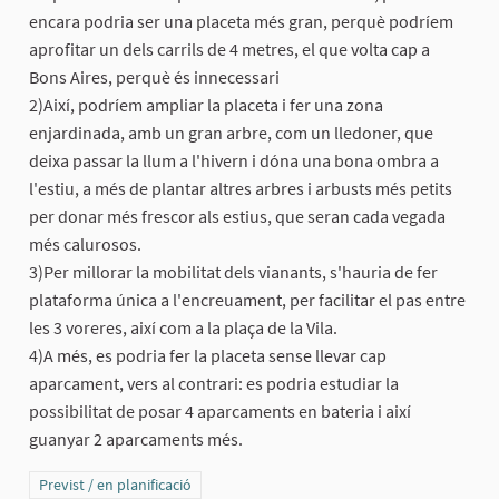
encara podria ser una placeta més gran, perquè podríem
aprofitar un dels carrils de 4 metres, el que volta cap a
Bons Aires, perquè és innecessari
2)Així, podríem ampliar la placeta i fer una zona
enjardinada, amb un gran arbre, com un lledoner, que
deixa passar la llum a l'hivern i dóna una bona ombra a
l'estiu, a més de plantar altres arbres i arbusts més petits
per donar més frescor als estius, que seran cada vegada
més calurosos.
3)Per millorar la mobilitat dels vianants, s'hauria de fer
plataforma única a l'encreuament, per facilitar el pas entre
les 3 voreres, així com a la plaça de la Vila.
4)A més, es podria fer la placeta sense llevar cap
aparcament, vers al contrari: es podria estudiar la
possibilitat de posar 4 aparcaments en bateria i així
guanyar 2 aparcaments més.
Resultats al filtrar per la categoria: Previst / en planificació
Previst / en planificació