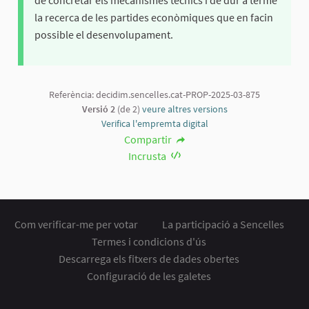
de concretar els mecanismes tècnics i de dur a terme
la recerca de les partides econòmiques que en facin
possible el desenvolupament.
Referència: decidim.sencelles.cat-PROP-2025-03-875
Versió 2
(de 2)
veure altres versions
Verifica l'empremta digital
Compartir
Incrusta
Com verificar-me per votar
La participació a Sencelles
Termes i condicions d'ús
Descarrega els fitxers de dades obertes
Configuració de les galetes