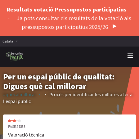
Resultats votació Pressupostos participatius
-
Ja pots consultar els resultats de la votació als
pressupostos participatius 2025/26
Català
Triar la llengua
Elegir el idioma
Per un espai públic de qualitat:
Digues què cal millorar
#quecalmillorar
Procés per identificar les millores a fer a
(Enllaç extern)
l'espai públic
FASE 2 DE 3
Valoració tècnica