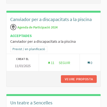
Canviador per a discapacitats a la piscina
Agenda de Participació 2024
ACCEPTADES
Canviador per a discapacitats a la piscina
Resultats al filtrar per la categoria: Previst / en planificació
Previst / en planificació
CREAT EL
11
11 SEGUIDORES
SEGUIR
0
11/03/2025
CANVIADOR PER A DISCAPACITAT
VEURE PROPOSTA
CANVIAD
Un teatre a Sencelles