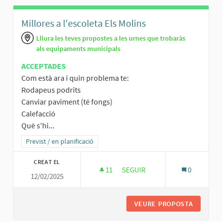
Millores a l'escoleta Els Molins
Lliura les teves propostes a les urnes que trobaràs
als equipaments municipals
ACCEPTADES
Com està ara i quin problema te:
Rodapeus podrits
Canviar paviment (té fongs)
Calefacció
Què s'hi...
Resultats al filtrar per la categoria: Previst / en planificació
Previst / en planificació
CREAT EL
11
11 SEGUIDORES
SEGUIR
0
12/02/2025
MILLORES A L'ESCOLETA ELS M
VEURE PROPOSTA
MILLORE