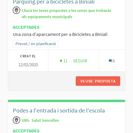
Parquing per a bicicletes a Biniali
Lliura les teves propostes a les urnes que trobaràs
als equipaments municipals
ACCEPTADES
Una zona d'aparcament per a Bicicletes a Biniali
Resultats al filtrar per la categoria: Previst / en planificació
Previst / en planificació
CREAT EL
11
11 SEGUIDORES
SEGUIR
0
12/02/2025
PARQUING PER A BICICLETES A 
VEURE PROPOSTA
PARQUIN
Podes a l'entrada i sortida de l'escola
UBS- Salut Sencelles
ACCEPTADES