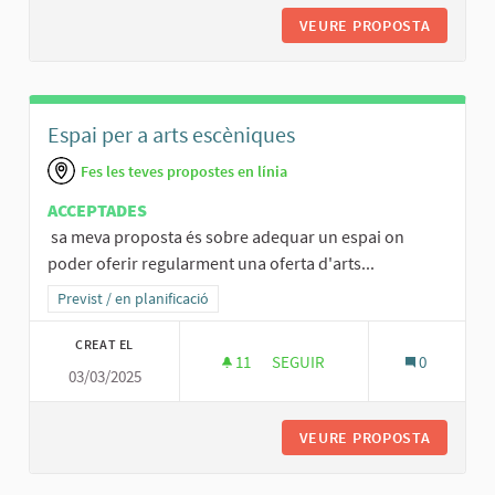
VEURE PROPOSTA
ARREGLA
Espai per a arts escèniques
Fes les teves propostes en línia
ACCEPTADES
sa meva proposta és sobre adequar un espai on
poder oferir regularment una oferta d'arts...
Resultats al filtrar per la categoria: Previst / en planificació
Previst / en planificació
CREAT EL
11
11 SEGUIDORES
SEGUIR
0
03/03/2025
ESPAI PER A ARTS ESCÈNIQUES
VEURE PROPOSTA
ESPAI P