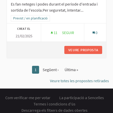
Es fan neteges i podes durant el periode d'entrada i
sortida de l'escola.Per seguretat, intentar...
Resultats al filtrar per la categoria: Previst / en planificació
Previst / en planificació
CREAT EL
11
11 SEGUIDORES
SEGUIR
0
21/02/2025
PODES A L'ENTRADA I SORTIDA 
VEURE PROPOSTA
PODES A
1
Següent ›
Última »
Veure totes les propostes retirades
Com verificar-me per votar
La participació a Sencelles
Termes i condicions d'ús
Descarrega els fitxers de dades obertes