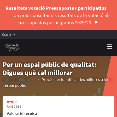
Resultats votació Pressupostos participatius
-
Ja pots consultar els resultats de la votació als
pressupostos participatius 2025/26
Català
Triar la llengua
Elegir el idioma
Per un espai públic de qualitat:
Digues què cal millorar
#quecalmillorar
Procés per identificar les millores a fer a
(Enllaç extern)
l'espai públic
FASE 2 DE 3
Valoració tècnica