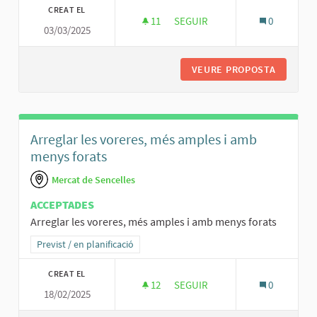
CREAT EL
11
11 SEGUIDORES
SEGUIR
0
03/03/2025
HABILITAR UNA PISTA DE BASQ
VEURE PROPOSTA
HABILIT
Arreglar les voreres, més amples i amb
menys forats
Mercat de Sencelles
ACCEPTADES
Arreglar les voreres, més amples i amb menys forats
Resultats al filtrar per la categoria: Previst / en planificació
Previst / en planificació
CREAT EL
12
12 SEGUIDORES
SEGUIR
0
18/02/2025
ARREGLAR LES VORERES, MÉS 