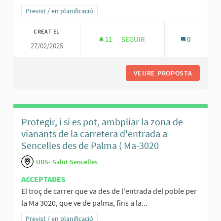
Resultats al filtrar per la categoria: Previst / en planificació
Previst / en planificació
CREAT EL
11
11 SEGUIDORES
SEGUIR
0
27/02/2025
RESOLDE ELS PROBLEMES DELS
VEURE PROPOSTA
RESOLDE
Protegir, i si es pot, ambpliar la zona de
vianants de la carretera d'entrada a
Sencelles des de Palma ( Ma-3020
UBS- Salut Sencelles
ACCEPTADES
El troç de carrer que va des de l'entrada del poble per
la Ma 3020, que ve de palma, fins a la...
Resultats al filtrar per la categoria: Previst / en planificació
Previst / en planificació