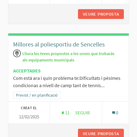
VEURE PROPOSTA
CANASTA
Millores al poliesportiu de Sencelles
Lliura les teves propostes a les urnes que trobaràs
als equipaments municipals
ACCEPTADES
Com està ara i quin problema te:Dificultats i pèsimes
condicionas a nivell de camp tant de tennis...
Resultats al filtrar per la categoria: Previst / en planificació
Previst / en planificació
CREAT EL
11
11 SEGUIDORES
SEGUIR
0
12/02/2025
MILLORES AL POLIESPORTIU D
VEURE PROPOSTA
MILLORE