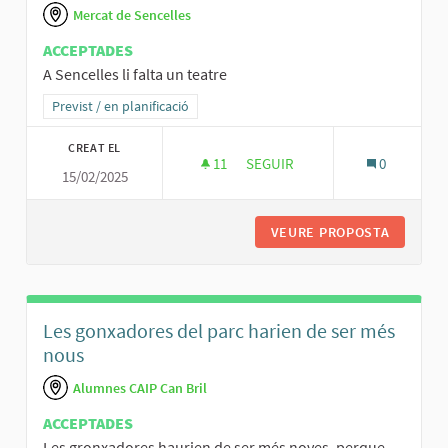
Mercat de Sencelles
ACCEPTADES
A Sencelles li falta un teatre
Resultats al filtrar per la categoria: Previst / en planificació
Previst / en planificació
CREAT EL
11
11 SEGUIDORES
SEGUIR
0
15/02/2025
UN TEATRE A SENCELLES
VEURE PROPOSTA
UN TEAT
Les gonxadores del parc harien de ser més
nous
Alumnes CAIP Can Bril
ACCEPTADES
Les gronxadores haurien de ser més noves, perque