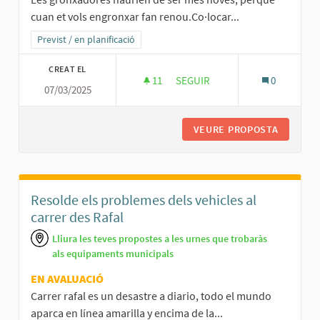
cuan et vols engronxar fan renou.Co·locar...
Resultats al filtrar per la categoria: Previst / en planificació
Previst / en planificació
CREAT EL
11
11 SEGUIDORES
SEGUIR
0
07/03/2025
LES GONXADORES DEL PARC HA
VEURE PROPOSTA
LES GON
Resolde els problemes dels vehicles al
carrer des Rafal
Lliura les teves propostes a les urnes que trobaràs
als equipaments municipals
EN AVALUACIÓ
Carrer rafal es un desastre a diario, todo el mundo
aparca en línea amarilla y encima de la...