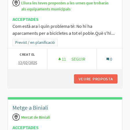
Lliura les teves propostes a les urnes que trobaràs
als equipaments municipals
ACCEPTADES
Com està ara i quin problema té: No hi ha
aparcaments per a bicicletes a tot el poble.Què s'hi...
Resultats al filtrar per la categoria: Previst / en planificació
Previst / en planificació
CREAT EL
11
11 SEGUIDORES
SEGUIR
0
12/02/2025
APARCAMENT
VEURE PROPOSTA
APARCAM
Metge a Biniali
Mercat de Biniali
ACCEPTADES