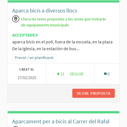
Aparca bicis a diversos llocs
Lliura les teves propostes a les urnes que trobaràs
als equipaments municipals
ACCEPTADES
aparca bicis en el poli, fuera de la escuela, en la plaza
De la Iglesia, en la estación de bus...
Resultats al filtrar per la categoria: Previst / en planificació
Previst / en planificació
CREAT EL
11
11 SEGUIDORES
SEGUIR
0
27/02/2025
APARCA BICIS A DIVERSOS LLO
VEURE PROPOSTA
APARCA 
Aparcament per a bicis al Carrer del Rafal