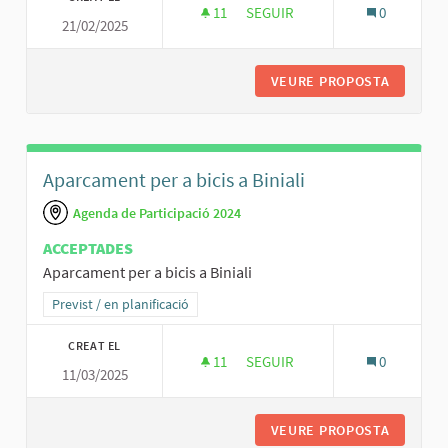
11
11 SEGUIDORES
SEGUIR
0
21/02/2025
CANASTES DE BASQUET
VEURE PROPOSTA
CANAST
Aparcament per a bicis a Biniali
Agenda de Participació 2024
ACCEPTADES
Aparcament per a bicis a Biniali
Resultats al filtrar per la categoria: Previst / en planificació
Previst / en planificació
CREAT EL
11
11 SEGUIDORES
SEGUIR
0
11/03/2025
APARCAMENT PER A BICIS A BIN
VEURE PROPOSTA
APARCAM