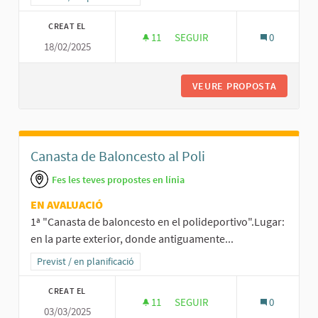
CREAT EL
11
11 SEGUIDORES
SEGUIR
0
18/02/2025
PROTEGIR, I SI ES POT, AMBPL
VEURE PROPOSTA
PROTEGI
Canasta de Baloncesto al Poli
Fes les teves propostes en línia
EN AVALUACIÓ
1ª "Canasta de baloncesto en el polideportivo".Lugar:
en la parte exterior, donde antiguamente...
Resultats al filtrar per la categoria: Previst / en planificació
Previst / en planificació
CREAT EL
11
11 SEGUIDORES
SEGUIR
0
03/03/2025
CANASTA DE BALONCESTO AL P