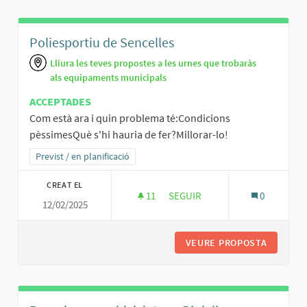
Poliesportiu de Sencelles
Lliura les teves propostes a les urnes que trobaràs
als equipaments municipals
ACCEPTADES
Com està ara i quin problema té:Condicions
pèssimesQuè s'hi hauria de fer?Millorar-lo!
Resultats al filtrar per la categoria: Previst / en planificació
Previst / en planificació
CREAT EL
11
11 SEGUIDORES
SEGUIR
0
12/02/2025
POLIESPORTIU DE SENCELLES
VEURE PROPOSTA
POLIESP