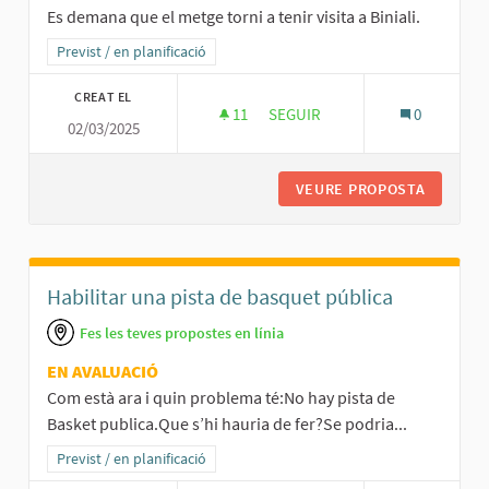
Es demana que el metge torni a tenir visita a Biniali.
Resultats al filtrar per la categoria: Previst / en planificació
Previst / en planificació
CREAT EL
11
11 SEGUIDORES
SEGUIR
0
02/03/2025
METGE A BINIALI
VEURE PROPOSTA
METGE A
Habilitar una pista de basquet pública
Fes les teves propostes en línia
EN AVALUACIÓ
Com està ara i quin problema té:No hay pista de
Basket publica.Que s’hi hauria de fer?Se podria...
Resultats al filtrar per la categoria: Previst / en planificació
Previst / en planificació