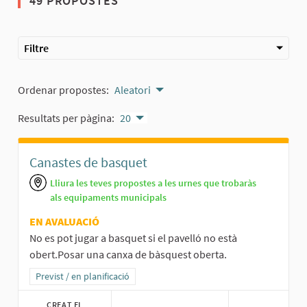
49 PROPOSTES
Filtre
Ordenar propostes:
Aleatori
Resultats per pàgina:
20
Canastes de basquet
Lliura les teves propostes a les urnes que trobaràs
als equipaments municipals
EN AVALUACIÓ
No es pot jugar a basquet si el pavelló no està
obert.Posar una canxa de bàsquest oberta.
Resultats al filtrar per la categoria: Previst / en planificació
Previst / en planificació
CREAT EL