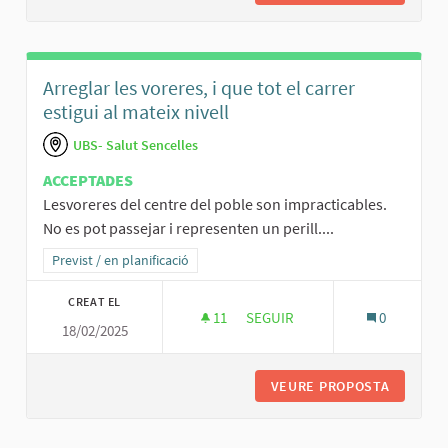
Arreglar les voreres, i que tot el carrer
estigui al mateix nivell
UBS- Salut Sencelles
ACCEPTADES
Lesvoreres del centre del poble son impracticables.
No es pot passejar i representen un perill....
Resultats al filtrar per la categoria: Previst / en planificació
Previst / en planificació
CREAT EL
11
11 SEGUIDORES
SEGUIR
0
18/02/2025
ARREGLAR LES VORERES, I QUE 
VEURE PROPOSTA
ARREGLA