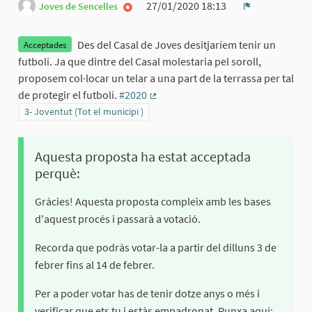
27/01/2020 18:13
Joves de Sencelles
Denúncia
Des del Casal de Joves desitjaríem tenir un
Acceptades
futbolí. Ja que dintre del Casal molestaria pel soroll,
proposem col·locar un telar a una part de la terrassa per tal
de protegir el futbolí.
#2020
(Enllaç extern)
Resultats al filtrar per la categoria: 3- Joventut (Tot el municipi )
3- Joventut (Tot el municipi )
Aquesta proposta ha estat acceptada
perquè:
Gràcies! Aquesta proposta compleix amb les bases
d'aquest procés i passarà a votació.
Recorda que podràs votar-la a partir del dilluns 3 de
febrer fins al 14 de febrer.
Per a poder votar has de tenir dotze anys o més i
verificar que ets tu i estàs empadronat. Punxa aquí: