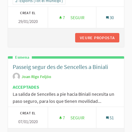
Resultats al filtrar per la categoria: 2- Esports (Tot el municipi )
2- Esports (Tot el municipi )
CREAT EL
7
7 SEGUIDORES
SEGUIR
30
29/01/2020
REPARAR PISTA DE TENIS
VEURE PROPOSTA
REPARAR
Esmena
Passeig segur des de Sencelles a Biniali
Joan Rigo Feijóo
ACCEPTADES
La salida de Sencelles a pie hacia Biniali necesita un
paso seguro, para los que tienen movilidad...
CREAT EL
7
7 SEGUIDORES
SEGUIR
51
07/01/2020
PASSEIG SEGUR DES DE SENCELL