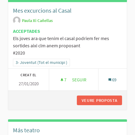
Mes excurcions al Casal
Paula Xi Cañellas
ACCEPTADES
Els joves ara que tenim el casal podriem fer mes
sortides aixi clm anem proposant
#2020
Resultats al filtrar per la categoria: 3- Joventut (Tot el municipi )
3- Joventut (Tot el municipi )
CREAT EL
7
7 SEGUIDORES
SEGUIR
69
27/01/2020
MES EXCURCIONS AL CASAL
VEURE PROPOSTA
MES EXC
Más teatro