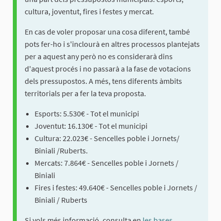
cultura, joventut, fires i festes y mercat.
En cas de voler proposar una cosa diferent, també
pots fer-ho i s'inclourà en altres processos plantejats
per a aquest any però no es considerarà dins
d'aquest procés i no passarà a la fase de votacions
dels pressupostos. A més, tens diferents àmbits
territorials per a fer la teva proposta.
Esports: 5.530€ - Tot el municipi
Joventut: 16.130€ - Tot el municipi
Cultura: 22.023€ - Sencelles poble i Jornets/
Biniali /Ruberts.
Mercats: 7.864€ - Sencelles poble i Jornets /
Biniali
Fires i festes: 49.640€ - Sencelles poble i Jornets /
Biniali / Ruberts
Si vols més informació, consulta en
les bases