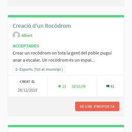
Creació d’un Rocódrom
Albert
ACCEPTADES
Crear un rocòdrom on tota la gent del poble pugui
anar a escalar. Un rocòdrom és un espai...
Resultats al filtrar per la categoria: 2- Esports (Tot el municipi )
2- Esports (Tot el municipi )
CREAT EL
13
13 SEGUIDORES
SEGUIR
41
28/12/2019
CREACIÓ D’UN ROCÓDROM
VEURE PROPOSTA
CREACIÓ