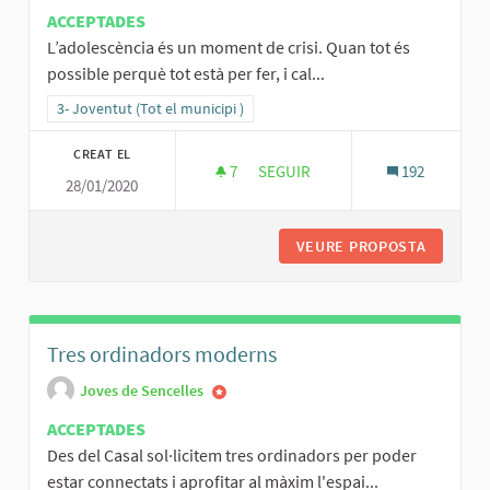
ACCEPTADES
L’adolescència és un moment de crisi. Quan tot és
possible perquè tot està per fer, i cal...
Resultats al filtrar per la categoria: 3- Joventut (Tot el municipi )
3- Joventut (Tot el municipi )
CREAT EL
7
7 SEGUIDORES
SEGUIR
192
28/01/2020
CASAL DE JOVES VIU, ACTIU I PA
VEURE PROPOSTA
CASAL DE
Tres ordinadors moderns
Joves de Sencelles
ACCEPTADES
Des del Casal sol·licitem tres ordinadors per poder
estar connectats i aprofitar al màxim l'espai...