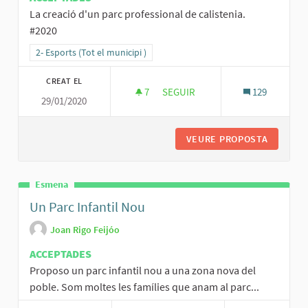
La creació d'un parc professional de calistenia.
#2020
Resultats al filtrar per la categoria: 2- Esports (Tot el municipi )
2- Esports (Tot el municipi )
CREAT EL
7
7 SEGUIDORES
SEGUIR
129
29/01/2020
ESPORTS AL AIRE LLIURE.
VEURE PROPOSTA
ESPORTS
Esmena
Un Parc Infantil Nou
Joan Rigo Feijóo
ACCEPTADES
Proposo un parc infantil nou a una zona nova del
poble. Som moltes les famílies que anam al parc...