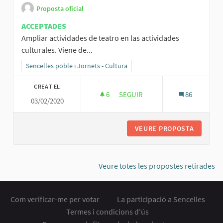
Proposta oficial
ACCEPTADES
Ampliar actividades de teatro en las actividades
culturales. Viene de...
Resultats al filtrar per la categoria: Sencelles poble i Jornets - Cult
Sencelles poble i Jornets - Cultura
CREAT EL
6
6 SEGUIDORES
SEGUIR
86
03/02/2020
MÁS TEATRO
VEURE PROPOSTA
MÁS TE
Veure totes les propostes retirades
Com verificar-me per votar
La participació a Sencelles
Termes i condicions d'ús