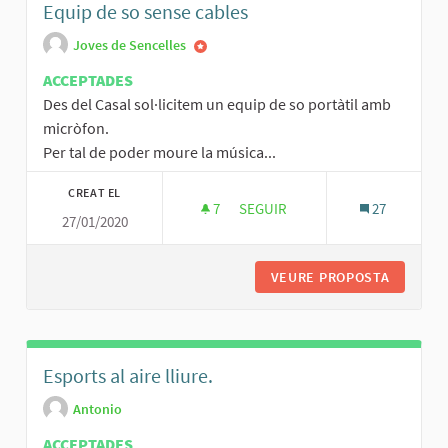
Equip de so sense cables
Joves de Sencelles
ACCEPTADES
Des del Casal sol·licitem un equip de so portàtil amb
micròfon.
Per tal de poder moure la música...
CREAT EL
7
7 SEGUIDORES
SEGUIR
27
27/01/2020
EQUIP DE SO SENSE CABLES
VEURE PROPOSTA
EQUIP D
Esports al aire lliure.
Antonio
ACCEPTADES