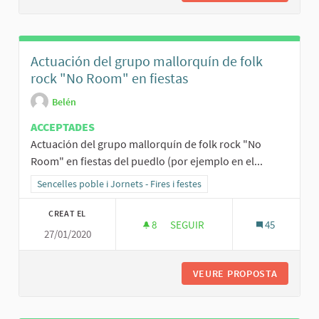
Actuación del grupo mallorquín de folk
rock "No Room" en fiestas
Belén
ACCEPTADES
Actuación del grupo mallorquín de folk rock "No
Room" en fiestas del puedlo (por ejemplo en el...
Resultats al filtrar per la categoria: Sencelles poble i Jornets - Fires 
Sencelles poble i Jornets - Fires i festes
CREAT EL
8
8 SEGUIDORES
SEGUIR
45
27/01/2020
ACTUACIÓN DEL GRUPO MALLOR
VEURE PROPOSTA
ACTUACI