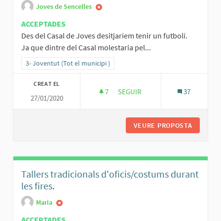
Joves de Sencelles
ACCEPTADES
Des del Casal de Joves desitjaríem tenir un futbolí.
Ja que dintre del Casal molestaria pel...
Resultats al filtrar per la categoria: 3- Joventut (Tot el municipi )
3- Joventut (Tot el municipi )
CREAT EL
7
7 SEGUIDORES
SEGUIR
37
27/01/2020
FUTBOLÍ I TELAR
VEURE PROPOSTA
FUTBOLÍ
Tallers tradicionals d'oficis/costums durant
les fires.
Maria
ACCEPTADES