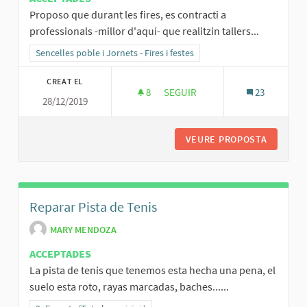
Proposo que durant les fires, es contracti a
professionals -millor d'aquí- que realitzin tallers...
Resultats al filtrar per la categoria: Sencelles poble i Jornets - Fires 
Sencelles poble i Jornets - Fires i festes
CREAT EL
8
8 SEGUIDORES
SEGUIR
23
28/12/2019
VEURE PROPOSTA
TALLERS
Reparar Pista de Tenis
MARY MENDOZA
ACCEPTADES
La pista de tenis que tenemos esta hecha una pena, el
suelo esta roto, rayas marcadas, baches......