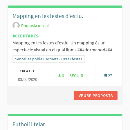
Mapping en les festes d'estiu.
Proposta oficial
ACCEPTADES
Mapping en les festes d'estiu. Un mapping és un
espectacle visual en el qual llums ###dormanod###...
Resultats al filtrar per la categoria: Sencelles poble i Jornets - Fires 
Sencelles poble i Jornets - Fires i festes
CREAT EL
6
6 SEGUIDORES
SEGUIR
27
03/02/2020
MAPPING EN LES FESTES D'ESTI
VEURE PROPOSTA
MAPPING
Futbolí i telar