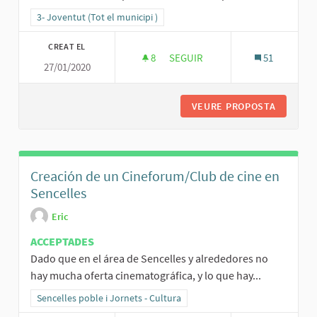
Resultats al filtrar per la categoria: 3- Joventut (Tot el municipi )
3- Joventut (Tot el municipi )
CREAT EL
8
8 SEGUIDORES
SEGUIR
51
27/01/2020
TRES ORDINADORS MODERNS
VEURE PROPOSTA
TRES O
Creación de un Cineforum/Club de cine en
Sencelles
Eric
ACCEPTADES
Dado que en el área de Sencelles y alrededores no
hay mucha oferta cinematográfica, y lo que hay...
Resultats al filtrar per la categoria: Sencelles poble i Jornets - Cult
Sencelles poble i Jornets - Cultura