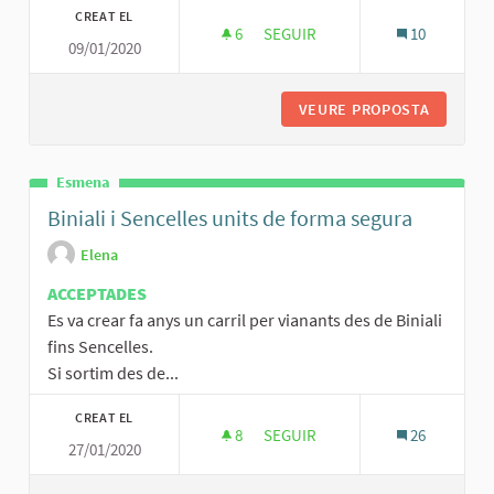
CREAT EL
6
6 SEGUIDORES
SEGUIR
10
09/01/2020
CREACIÓN DE UN CINEFORUM/C
VEURE PROPOSTA
CREACIÓ
Esmena
Biniali i Sencelles units de forma segura
Elena
ACCEPTADES
Es va crear fa anys un carril per vianants des de Biniali
fins Sencelles.
Si sortim des de...
CREAT EL
8
8 SEGUIDORES
SEGUIR
26
27/01/2020
BINIALI I SENCELLES UNITS DE