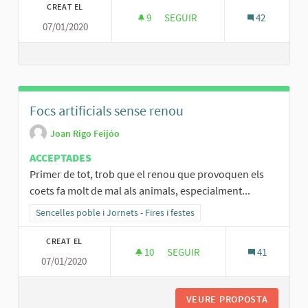
CREAT EL
9
9 SEGUIDORES
SEGUIR
42
07/01/2020
UN PARC INFANTIL NOU
Focs artificials sense renou
Joan Rigo Feijóo
ACCEPTADES
Primer de tot, trob que el renou que provoquen els
coets fa molt de mal als animals, especialment...
Resultats al filtrar per la categoria: Sencelles poble i Jornets - Fires 
Sencelles poble i Jornets - Fires i festes
CREAT EL
10
10 SEGUIDORES
SEGUIR
41
07/01/2020
FOCS ARTIFICIALS SENSE RENO
VEURE PROPOSTA
FOCS AR