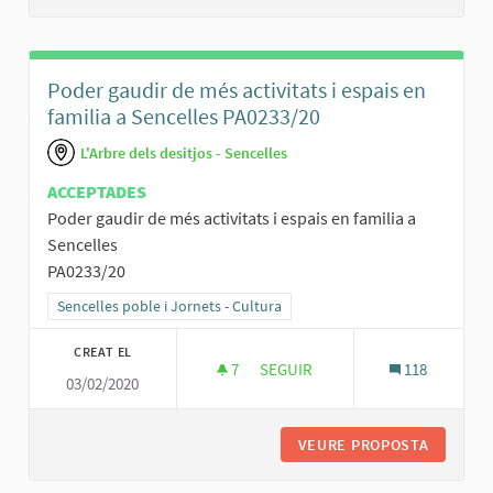
Poder gaudir de més activitats i espais en
familia a Sencelles PA0233/20
L'Arbre dels desitjos - Sencelles
ACCEPTADES
Poder gaudir de més activitats i espais en familia a
Sencelles
PA0233/20
Resultats al filtrar per la categoria: Sencelles poble i Jornets - Cult
Sencelles poble i Jornets - Cultura
CREAT EL
7
7 SEGUIDORES
SEGUIR
118
03/02/2020
PODER GAUDIR DE MÉS ACTIVITAT
VEURE PROPOSTA
PODER G