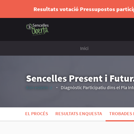
Resultats votació Pressupostos partic
Inici
Sencelles Present i Futur
#on esteim
Diagnòstic Participatiu dins el Pla Int
(Enllaç extern)
EL PROCÉS
RESULTATS ENQUESTA
TROBADES 