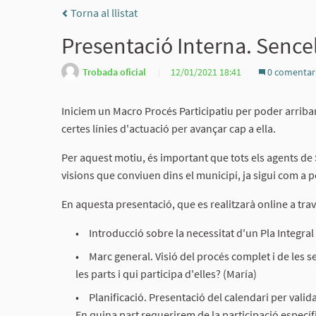
Torna al llistat
Presentació Interna. Sencell
Trobada oficial
12/01/2021 18:41
0 comentar
Iniciem un Macro Procés Participatiu per poder arriba
certes línies d'actuació per avançar cap a ella.
Per aquest motiu, és important que tots els agents de 
visions que conviuen dins el municipi, ja sigui com a p
En aquesta presentació, que es realitzarà online a tr
Introducció sobre la necessitat d'un Pla Integral
Marc general. Visió del procés complet i de les 
les parts i qui participa d'elles? (María)
Planificació. Presentació del calendari per valid
En quina part requerirem de la participació específ