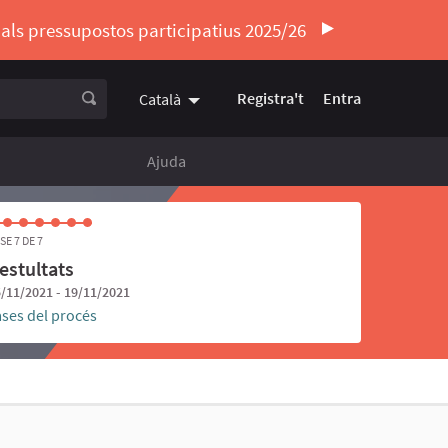
ó als pressupostos participatius 2025/26
Registra't
Entra
Català
Triar la llengua
Elegir el idioma
Ajuda
SE 7 DE 7
estultats
/11/2021 - 19/11/2021
ases del procés