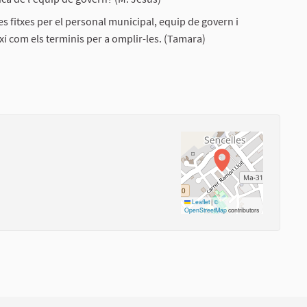
 fitxes per el personal municipal, equip de govern i
xí com els terminis per a omplir-les. (Tamara)
Leaflet
|
©
OpenStreetMap
contributors