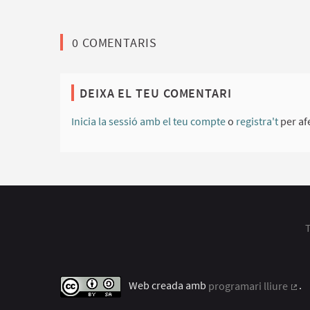
0 COMENTARIS
DEIXA EL TEU COMENTARI
Inicia la sessió amb el teu compte
o
registra't
per afe
T
Web creada amb
programari lliure
.
(Enl