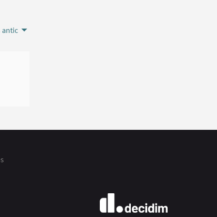
 antic
es