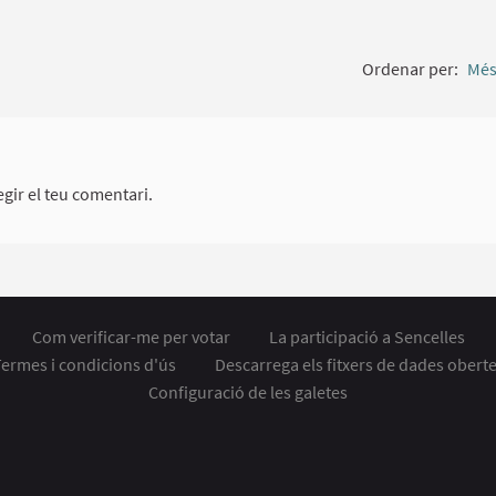
Ordenar per:
Més
gir el teu comentari.
Com verificar-me per votar
La participació a Sencelles
ermes i condicions d'ús
Descarrega els fitxers de dades obert
Configuració de les galetes
laç extern)