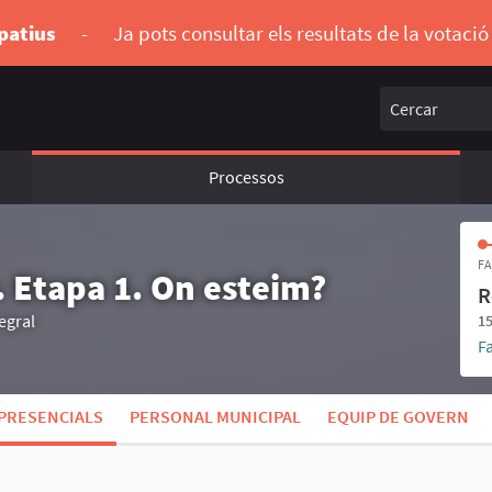
ipatius
-
Ja pots consultar els resultats de la votaci
Cercar
Processos
FA
. Etapa 1. On esteim?
R
egral
15
F
PRESENCIALS
PERSONAL MUNICIPAL
EQUIP DE GOVERN