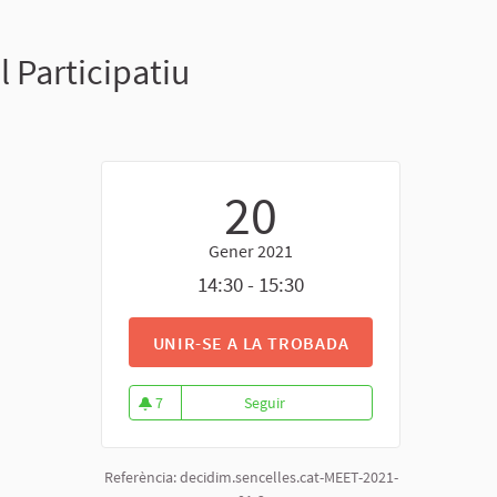
l Participatiu
20
Gener 2021
14:30 - 15:30
UNIR-SE A LA TROBADA
7
Seguir
Presentació Interna. Sencelles, P
7 seguidores
Referència: decidim.sencelles.cat-MEET-2021-