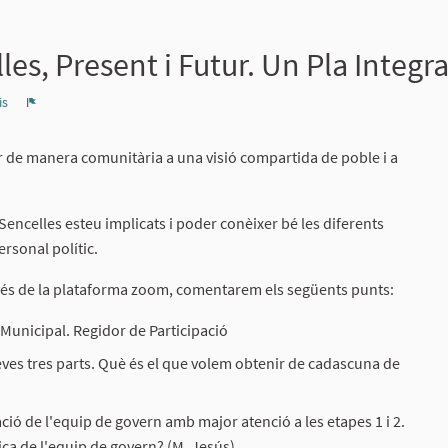
es, Present i Futur. Un Pla Integra
is
Denúncia
r de manera comunitària a una visió compartida de poble i a
Sencelles esteu implicats i poder conèixer bé les diferents
ersonal polític.
avés de la plataforma zoom, comentarem els següents punts:
 Municipal. Regidor de Participació
seves tres parts. Què és el que volem obtenir de cadascuna de
ació de l'equip de govern amb major atenció a les etapes 1 i 2.
ica de l'equip de govern? (M. Jesús)