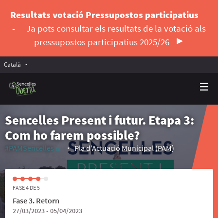
Resultats votació Pressupostos participatius
-
Ja pots consultar els resultats de la votació als
pressupostos participatius 2025/26
Català
Triar la llengua
Elegir el idioma
Sencelles Present i futur. Etapa 3:
Com ho farem possible?
#PAMSencelles
Pla d'Actuació Municipal (PAM)
(Enllaç extern)
FASE 4 DE 5
Fase 3. Retorn
27/03/2023 - 05/04/2023