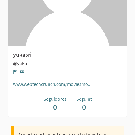
yukasri
@yuka
Denúncia
www.webtechcrunch.com/moviesmo...
Seguidores
Seguint
0
0
Aquesta participant encara no ha tingut cap