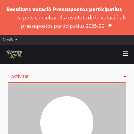
Resultats votació Pressupostos participatius
-
Ja pots consultar els resultats de la votació als
pressupostos participatius 2025/26
Català
Triar la llengua
Elegir el idioma
Activitat
Insígnies
Seguint
Seguidores
Grups