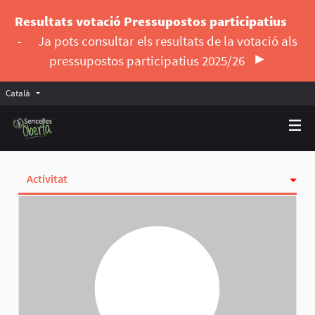
Resultats votació Pressupostos participatius
-
Ja pots consultar els resultats de la votació als
pressupostos participatius 2025/26
Català
Triar la llengua
Elegir el idioma
Activitat
Insígnies
Seguint
Seguidores
Grups