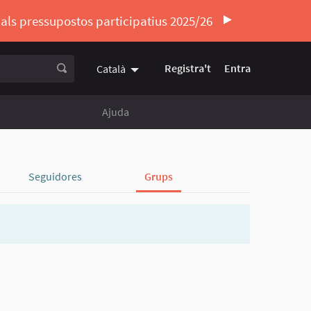
ó als pressupostos participatius 2025/26
Registra't
Entra
Català
Triar la llengua
Elegir el idioma
Ajuda
Seguidores
Grups