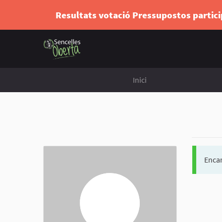
Resultats votació Pressupostos partic
Inici
Encar