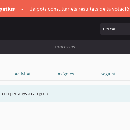
ipatius
-
Ja pots consultar els resultats de la votaci
Cercar
Processos
Activitat
Insígnies
Seguint
a no pertanys a cap grup.