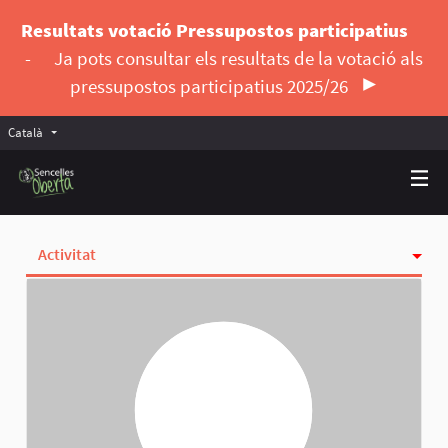
Resultats votació Pressupostos participatius
-
Ja pots consultar els resultats de la votació als
pressupostos participatius 2025/26
Català
Triar la llengua
Elegir el idioma
Activitat
Insígnies
Seguint
Seguidores
Grups