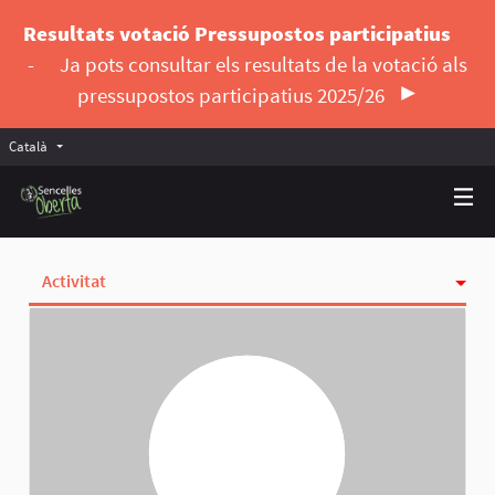
Resultats votació Pressupostos participatius
-
Ja pots consultar els resultats de la votació als
pressupostos participatius 2025/26
Català
Triar la llengua
Elegir el idioma
Activitat
Insígnies
Seguint
Seguidores
Grups