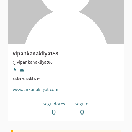
vipankanakliyat88
@vipankanakliyat88
Denúncia
ankara nakliyat
www.ankanakliyat.com
Seguidores
Seguint
0
0