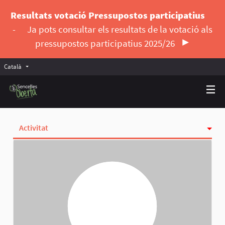
Resultats votació Pressupostos participatius
-
Ja pots consultar els resultats de la votació als
pressupostos participatius 2025/26
Català
Triar la llengua
Elegir el idioma
Activitat
Insígnies
Seguint
Seguidores
Grups