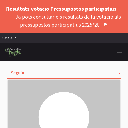
Resultats votació Pressupostos participatius
-
Ja pots consultar els resultats de la votació als
pressupostos participatius 2025/26
Català
Triar la llengua
Elegir el idioma
Seguint
Activitat
Insígnies
Seguidores
Grups