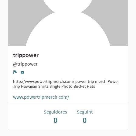
trippower
@trippower
Denúncia
http://www.powertripmerch.com/ power trip merch Power
Trip Hawaiian Shirts Single Photo Bucket Hats
www.powertripmerch.com/
Seguidores
Seguint
0
0