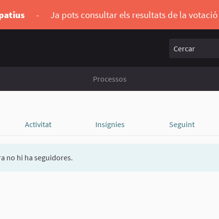
ipatius
-
Ja pots consultar els resultats de la votaci
Cercar
Processos
Activitat
Insígnies
Seguint
a no hi ha seguidores.