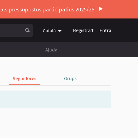
ó als pressupostos participatius 2025/26
Registra't
Entra
Català
Triar la llengua
Elegir el idioma
Ajuda
Seguidores
Grups