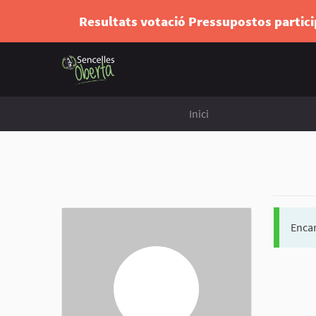
Resultats votació Pressupostos partic
Inici
Encar