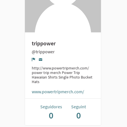
trippower
@trippower
Denúncia
http://www.powertripmerch.com/
power trip merch Power Trip
Hawaiian Shirts Single Photo Bucket
Hats
www.powertripmerch.com/
Seguidores
Seguint
0
0