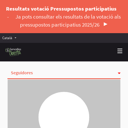
Resultats votació Pressupostos participatius
-
Ja pots consultar els resultats de la votació als
pressupostos participatius 2025/26
Català
Triar la llengua
Elegir el idioma
Seguidores
Activitat
Insígnies
Seguint
Grups