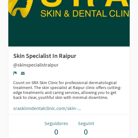
Skin Specialist In Raipur
@skinspecialistraipur
Denúncia
Count on SRA Skin Clinic for professional dermatological
treatment. The skin specialist at Raipur clinic offers cutting-
edge treatments and caring services, allowing you to get
back to clear, youthful skin with minimal downtime.
sraskinndentalclinic.com/skin-...
Seguidores
Seguint
0
0