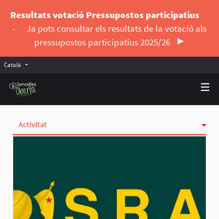
Resultats votació Pressupostos participatius
-
Ja pots consultar els resultats de la votació als
pressupostos participatius 2025/26
Català
Triar la llengua
Elegir el idioma
Activitat
Insígnies
Seguint
Seguidores
Grups