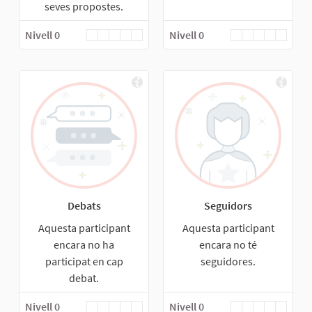
seves propostes.
Nivell 0
Nivell 0
Debats
Seguidors
Aquesta participant
Aquesta participant
encara no ha
encara no té
participat en cap
seguidores.
debat.
Nivell 0
Nivell 0