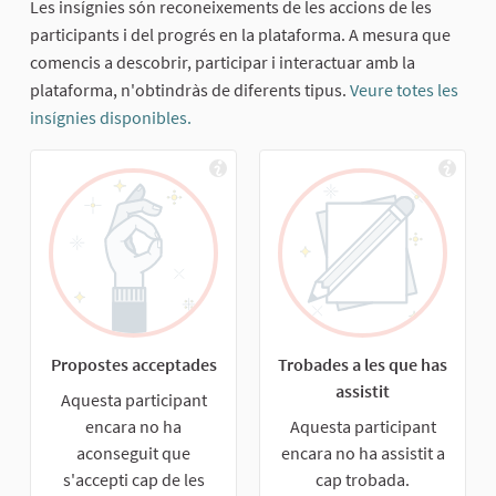
Les insígnies són reconeixements de les accions de les
participants i del progrés en la plataforma. A mesura que
comencis a descobrir, participar i interactuar amb la
plataforma, n'obtindràs de diferents tipus.
Veure totes les
insígnies disponibles.
Propostes acceptades
Trobades a les que has
assistit
Aquesta participant
encara no ha
Aquesta participant
aconseguit que
encara no ha assistit a
s'accepti cap de les
cap trobada.