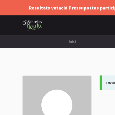
Resultats votació Pressupostos partic
Inici
Encar