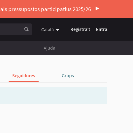
ó als pressupostos participatius 2025/26
Registra't
Entra
Català
Triar la llengua
Elegir el idioma
Ajuda
Seguidores
Grups