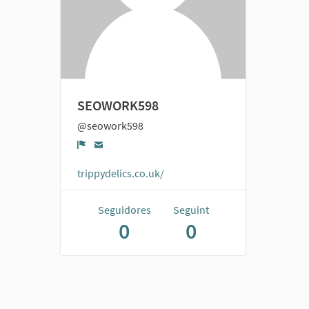
SEOWORK598
@seowork598
Denúncia
trippydelics.co.uk/
Seguidores
Seguint
0
0