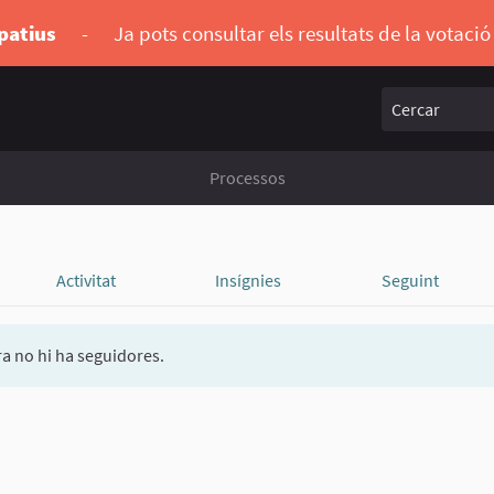
ipatius
-
Ja pots consultar els resultats de la votaci
Cercar
Processos
Activitat
Insígnies
Seguint
a no hi ha seguidores.