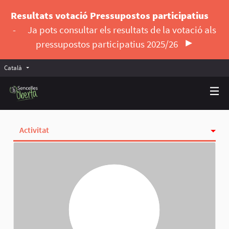
Resultats votació Pressupostos participatius
-
Ja pots consultar els resultats de la votació als
pressupostos participatius 2025/26
Català
Triar la llengua
Elegir el idioma
Activitat
Insígnies
Seguint
Seguidores
Grups