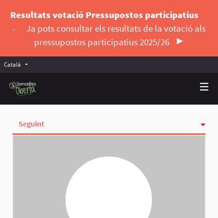
Resultats votació Pressupostos participatius
-
Ja pots consultar els resultats de la votació als
pressupostos participatius 2025/26
Català
Triar la llengua
Elegir el idioma
Seguint
Activitat
Insígnies
Seguidores
Grups