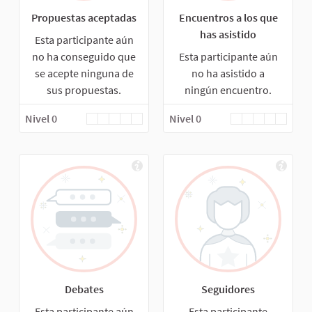
Propuestas aceptadas
Encuentros a los que
has asistido
Esta participante aún
no ha conseguido que
Esta participante aún
se acepte ninguna de
no ha asistido a
sus propuestas.
ningún encuentro.
Nivel 0
Nivel 0
Debates
Seguidores
Esta participante aún
Esta participante