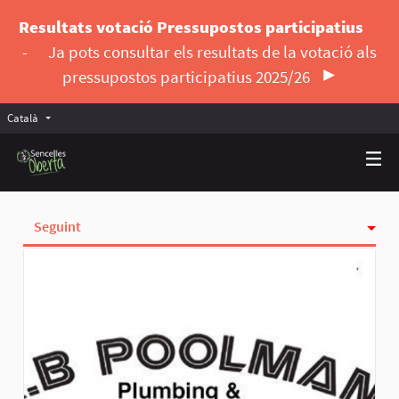
Resultats votació Pressupostos participatius
-
Ja pots consultar els resultats de la votació als
pressupostos participatius 2025/26
Català
Triar la llengua
Elegir el idioma
Seguint
Activitat
Insígnies
Seguidores
Grups