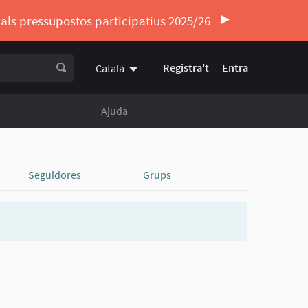
ó als pressupostos participatius 2025/26
Registra't
Entra
Català
Triar la llengua
Elegir el idioma
Ajuda
Seguidores
Grups