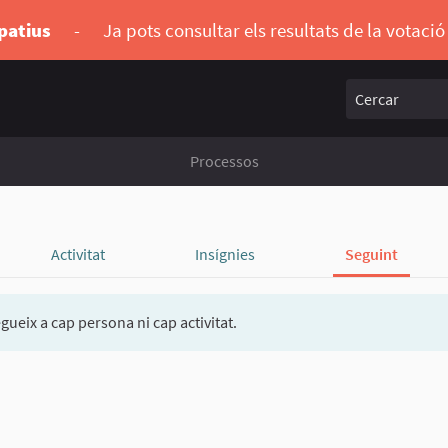
ipatius
-
Ja pots consultar els resultats de la votaci
Cercar
Processos
Activitat
Insígnies
Seguint
gueix a cap persona ni cap activitat.