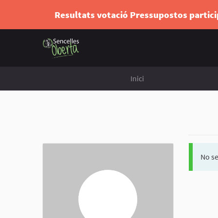
Resultats votació Pressupostos partic
Inici
No se