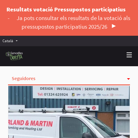
Resultats votació Pressupostos participatius
-
Ja pots consultar els resultats de la votació als
pressupostos participatius 2025/26
Català
Triar la llengua
Elegir el idioma
Seguidores
Activitat
Insígnies
Seguint
Grups