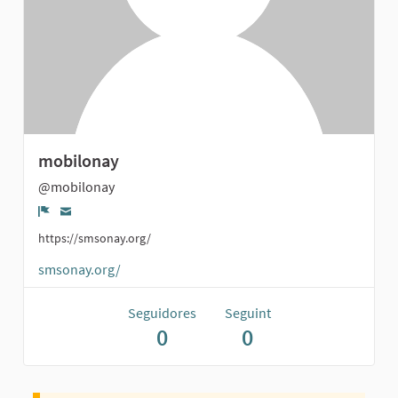
mobilonay
@mobilonay
Denúncia
https://smsonay.org/
smsonay.org/
Seguidores
Seguint
0
0