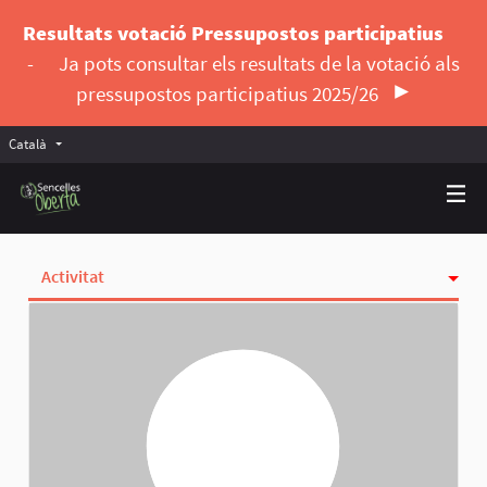
Resultats votació Pressupostos participatius
-
Ja pots consultar els resultats de la votació als
pressupostos participatius 2025/26
Català
Triar la llengua
Elegir el idioma
Activitat
Insígnies
Seguint
Seguidores
Grups