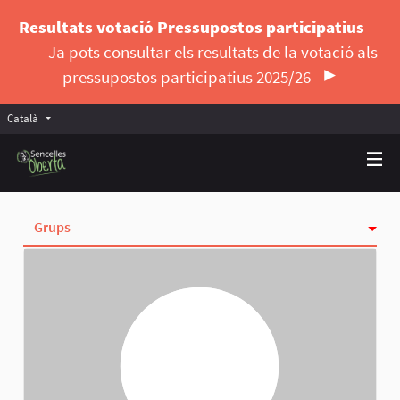
Resultats votació Pressupostos participatius
-
Ja pots consultar els resultats de la votació als
pressupostos participatius 2025/26
Català
Triar la llengua
Elegir el idioma
Grups
Activitat
Insígnies
Seguint
Seguidores