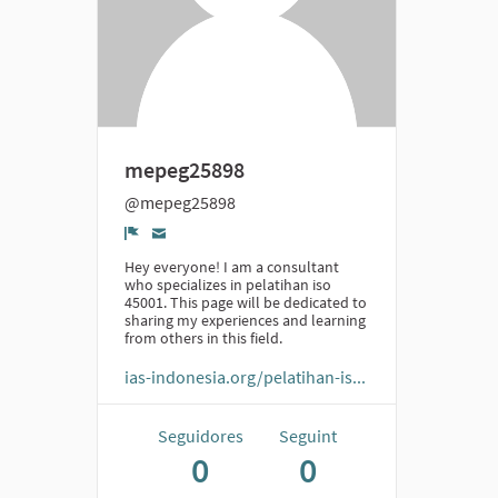
mepeg25898
@mepeg25898
Denúncia
Hey everyone! I am a consultant
who specializes in pelatihan iso
45001. This page will be dedicated to
sharing my experiences and learning
from others in this field.
ias-indonesia.org/pelatihan-is...
Seguidores
Seguint
0
0