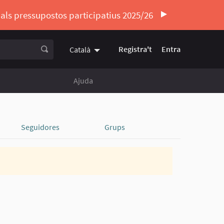
ó als pressupostos participatius 2025/26
Registra't
Entra
Català
Triar la llengua
Elegir el idioma
Ajuda
Seguidores
Grups