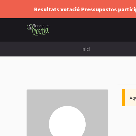
Resultats votació Pressupostos partic
Inici
Aqu