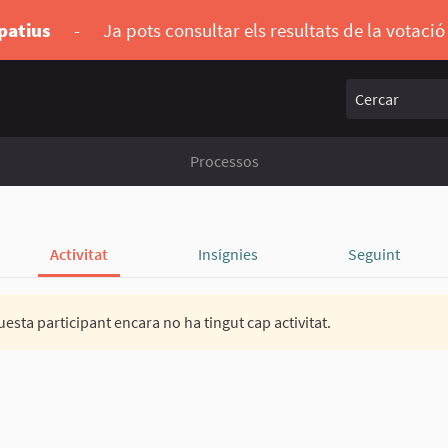
ipatius
-
Ja pots consultar els resultats de la votaci
Cercar
Processos
Activitat
Insígnies
Seguint
esta participant encara no ha tingut cap activitat.